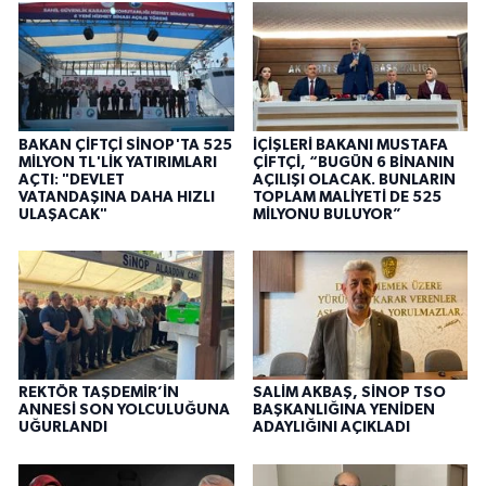
BAKAN ÇİFTÇİ SİNOP'TA 525
İÇİŞLERİ BAKANI MUSTAFA
MİLYON TL'LİK YATIRIMLARI
ÇİFTÇİ, “BUGÜN 6 BİNANIN
AÇTI: "DEVLET
AÇILIŞI OLACAK. BUNLARIN
VATANDAŞINA DAHA HIZLI
TOPLAM MALİYETİ DE 525
ULAŞACAK"
MİLYONU BULUYOR”
REKTÖR TAŞDEMİR’İN
SALİM AKBAŞ, SİNOP TSO
ANNESİ SON YOLCULUĞUNA
BAŞKANLIĞINA YENİDEN
UĞURLANDI
ADAYLIĞINI AÇIKLADI