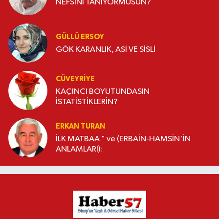
NEFSİNİ TANIYORMUSUN?
GÜLLÜ ERSOY
GÖK KARANLIK, ASİ VE SİSLİ
CÜVEYRIYE
KAÇINCI BOYUTUNDASIN
İSTATİSTİKLERİN?
ERKAN TURAN
İLK MATBAA " ve (ERBAİN-HAMSİN'İN
ANLAMLARI):