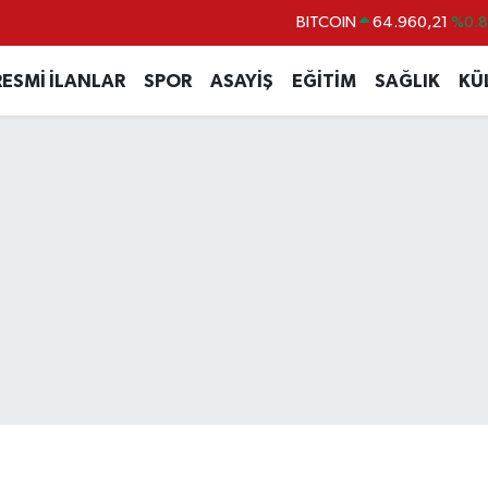
BITCOIN
64.960,21
%0.
DOLAR
47,7436
%0.
RESMİ İLANLAR
SPOR
ASAYİŞ
EĞİTİM
SAĞLIK
KÜ
EURO
55,2510
%0.
STERLİN
64,4811
%0.
GRAM ALTIN
6648.99
%2.
BİST100
13.779
%-