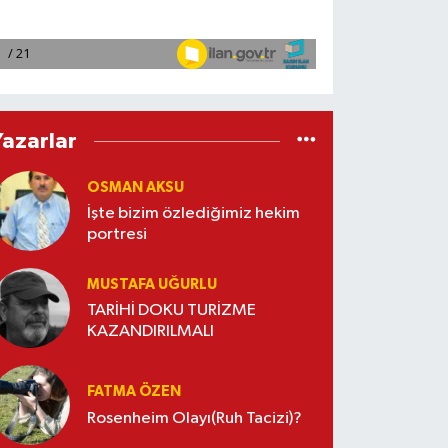
Yazarlar
OSMAN AKSU
İşte bizim özlediğimiz hekim
portresi
MUSTAFA UĞURLU
TARİHİ DOKU TURİZME
KAZANDIRILMALI
FATMA ÖZEN
Rosenheim Olayı(Ruh Tacizi)?