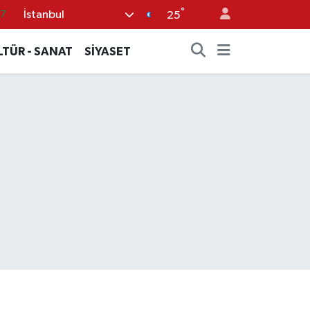
87
°
İstanbul
25
18
LTÜR - SANAT
SİYASET
32
38
59
14