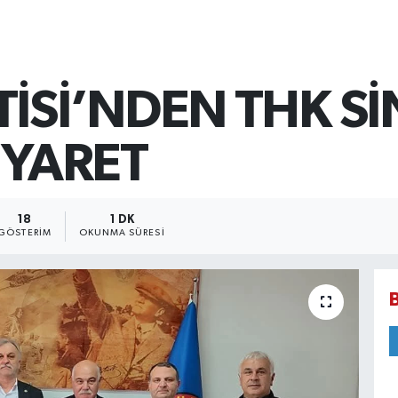
TİSİ’NDEN THK S
İYARET
18
1 DK
GÖSTERIM
OKUNMA SÜRESI