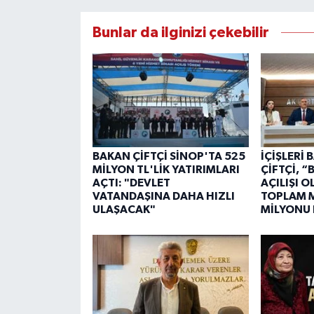
Bunlar da ilginizi çekebilir
BAKAN ÇİFTÇİ SİNOP'TA 525
İÇİŞLERİ
MİLYON TL'LİK YATIRIMLARI
ÇİFTÇİ, 
AÇTI: "DEVLET
AÇILIŞI 
VATANDAŞINA DAHA HIZLI
TOPLAM M
ULAŞACAK"
MİLYONU