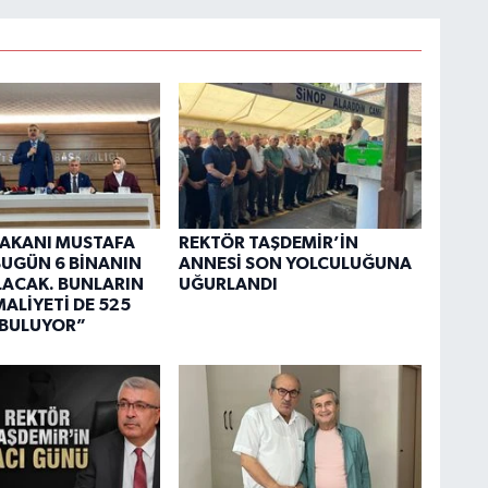
 BAKANI MUSTAFA
REKTÖR TAŞDEMİR’İN
“BUGÜN 6 BİNANIN
ANNESİ SON YOLCULUĞUNA
OLACAK. BUNLARIN
UĞURLANDI
ALİYETİ DE 525
 BULUYOR”