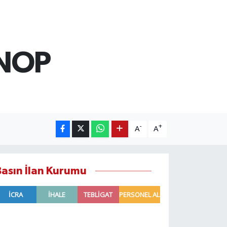
İNOP
-
+
A
A
Basın İlan Kurumu