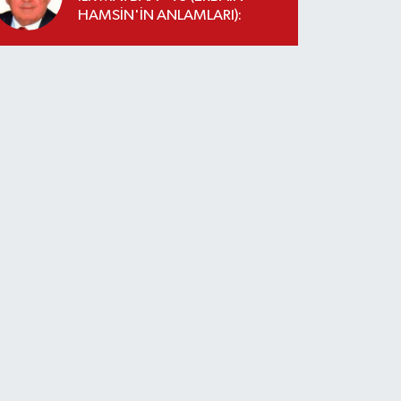
HAMSİN'İN ANLAMLARI):