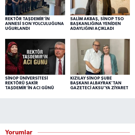
REKTÖR TAŞDEMİR’İN
SALİM AKBAŞ, SİNOP TSO
ANNESİ SON YOLCULUĞUNA
BAŞKANLIĞINA YENİDEN
UĞURLANDI
ADAYLIĞINI AÇIKLADI
SİNOP ÜNİVERSİTESİ
KIZILAY SİNOP ŞUBE
REKTÖRÜ ŞAKİR
BAŞKANI ALBAYRAK’TAN
TAŞDEMİR'İN ACI GÜNÜ
GAZETECİ AKSU’YA ZİYARET
Yorumlar