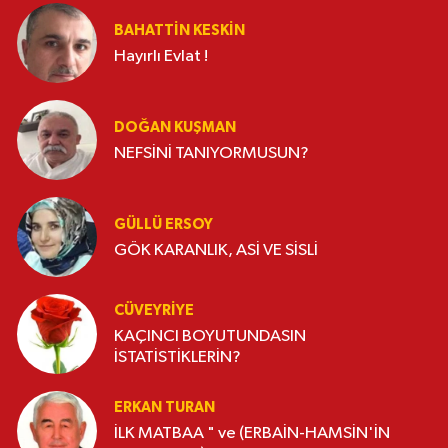
BAHATTIN KESKİN
Hayırlı Evlat !
DOĞAN KUŞMAN
NEFSİNİ TANIYORMUSUN?
GÜLLÜ ERSOY
GÖK KARANLIK, ASİ VE SİSLİ
CÜVEYRIYE
KAÇINCI BOYUTUNDASIN
İSTATİSTİKLERİN?
ERKAN TURAN
İLK MATBAA " ve (ERBAİN-HAMSİN'İN