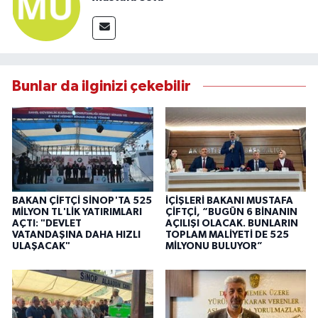
Bunlar da ilginizi çekebilir
BAKAN ÇİFTÇİ SİNOP'TA 525
İÇİŞLERİ BAKANI MUSTAFA
MİLYON TL'LİK YATIRIMLARI
ÇİFTÇİ, “BUGÜN 6 BİNANIN
AÇTI: "DEVLET
AÇILIŞI OLACAK. BUNLARIN
VATANDAŞINA DAHA HIZLI
TOPLAM MALİYETİ DE 525
ULAŞACAK"
MİLYONU BULUYOR”