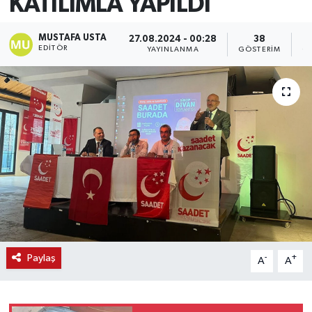
KATILIMLA YAPILDI
MUSTAFA USTA
27.08.2024 - 00:28
38
EDITÖR
YAYINLANMA
GÖSTERIM
O
Paylaş
-
+
A
A