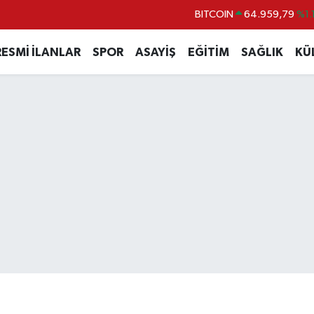
DOLAR
47,7436
%0.1
EURO
55,2510
%0.3
RESMİ İLANLAR
SPOR
ASAYİŞ
EĞİTİM
SAĞLIK
KÜ
STERLİN
64,4811
%0.3
GRAM ALTIN
6660.55
%0.0
BİST100
13.779
%-1
BITCOIN
64.959,79
%1.