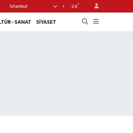
°
İstanbul
8
24
2
LTÜR - SANAT
SİYASET
8
3
4
11