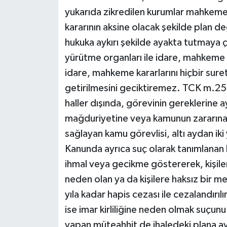
yukarıda zikredilen kurumlar mahkem
kararının aksine olacak şekilde plan d
hukuka aykırı şekilde ayakta tutmaya
yürütme organları ile idare, mahkeme 
idare, mahkeme kararlarını hiçbir sure
getirilmesini geciktiremez. TCK m.257
haller dışında, görevinin gereklerine ay
mağduriyetine veya kamunun zararına n
sağlayan kamu görevlisi, altı aydan iki y
Kanunda ayrıca suç olarak tanımlanan 
ihmal veya gecikme göstererek, kişil
neden olan ya da kişilere haksız bir m
yıla kadar hapis cezası ile cezalandırılı
ise imar kirliliğine neden olmak suçun
yapan müteahhit de ihaledeki plana aykı