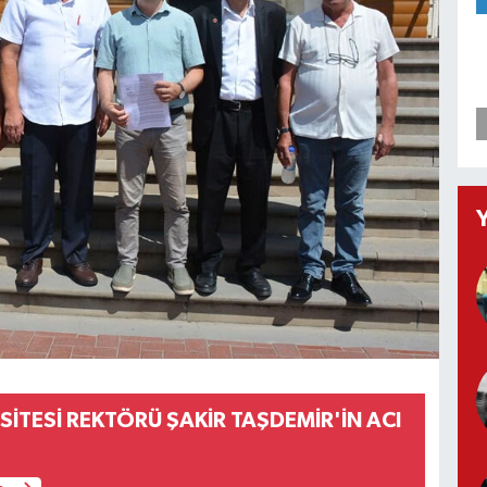
SİTESİ REKTÖRÜ ŞAKİR TAŞDEMİR'İN ACI