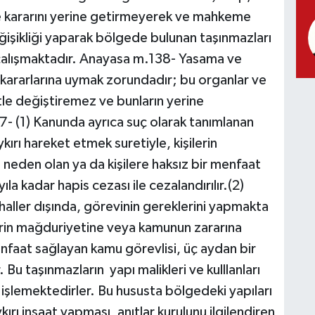
e kararını yerine getirmeyerek ve mahkeme
eğişikliği yaparak bölgede bulunan taşınmazları
 çalışmaktadır. Anayasa m.138- Yasama ve
kararlarına uymak zorundadır; bu organlar ve
tle değiştiremez ve bunların yerine
- (1) Kanunda ayrıca suç olarak tanımlanan
kırı hareket etmek suretiyle, kişilerin
eden olan ya da kişilere haksız bir menfaat
ıla kadar hapis cezası ile cezalandırılır.(2)
haller dışında, görevinin gereklerini yapmakta
erin mağduriyetine veya kamunun zararına
enfaat sağlayan kamu görevlisi, üç aydan bir
r. Bu taşınmazların yapı malikleri ve kulllanları
u işlemektedirler. Bu hususta bölgedeki yapıları
rı inşaat yapması, anıtlar kurulunu ilgilendiren