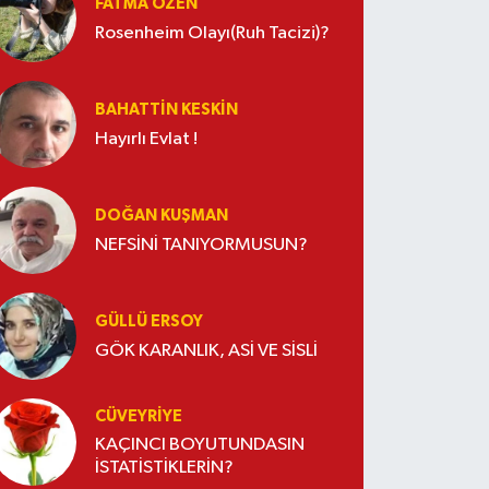
FATMA ÖZEN
Rosenheim Olayı(Ruh Tacizi)?
BAHATTIN KESKİN
Hayırlı Evlat !
DOĞAN KUŞMAN
NEFSİNİ TANIYORMUSUN?
GÜLLÜ ERSOY
GÖK KARANLIK, ASİ VE SİSLİ
CÜVEYRIYE
KAÇINCI BOYUTUNDASIN
İSTATİSTİKLERİN?