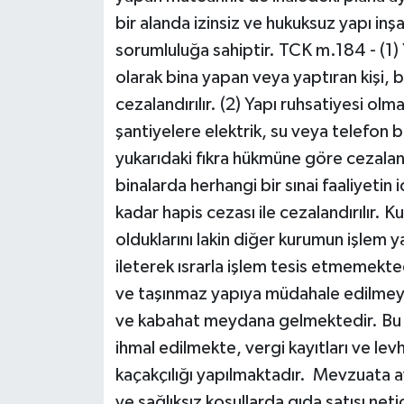
bir alanda izinsiz ve hukuksuz yapı inş
sorumluluğa sahiptir. TCK m.184 - (1) 
olarak bina yapan veya yaptıran kişi, bi
cezalandırılır. (2) Yapı ruhsatiyesi olm
şantiyelere elektrik, su veya telefon 
yukarıdaki fıkra hükmüne göre cezalandı
binalarda herhangi bir sınai faaliyetin 
kadar hapis cezası ile cezalandırılır. K
olduklarını lakin diğer kurumun işlem 
ileterek ısrarla işlem tesis etmemekted
ve taşınmaz yapıya müdahale edilmey
ve kabahat meydana gelmektedir. Bu b
ihmal edilmekte, vergi kayıtları ve lev
kaçakçılığı yapılmaktadır. Mevzuata ayk
ve sağlıksız koşullarda gıda satışı neti