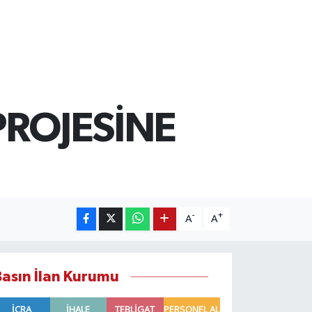
ROJESİNE
-
+
A
A
Basın İlan Kurumu