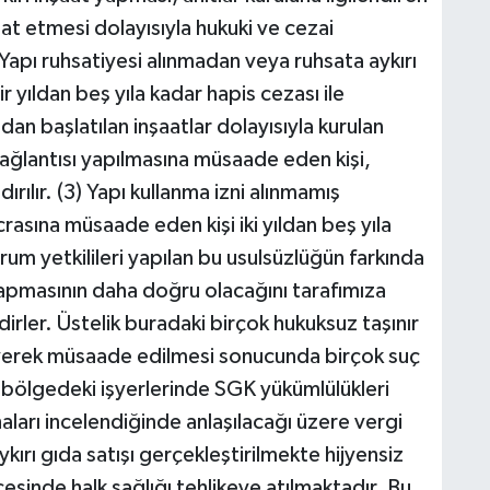
aat etmesi dolayısıyla hukuki ve cezai
Yapı ruhsatiyesi alınmadan veya ruhsata aykırı
r yıldan beş yıla kadar hapis cezası ile
adan başlatılan inşaatlar dolayısıyla kurulan
bağlantısı yapılmasına müsaade eden kişi,
rılır. (3) Yapı kullanma izni alınmamış
icrasına müsaade eden kişi iki yıldan beş yıla
urum yetkilileri yapılan bu usulsüzlüğün farkında
yapmasının daha doğru olacağını tarafımıza
irler. Üstelik buradaki birçok hukuksuz taşınır
erek müsaade edilmesi sonucunda birçok suç
ölgedeki işyerlerinde SGK yükümlülükleri
haları incelendiğinde anlaşılacağı üzere vergi
ırı gıda satışı gerçekleştirilmekte hijyensiz
cesinde halk sağlığı tehlikeye atılmaktadır. Bu