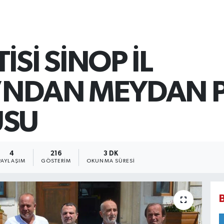
Sİ SİNOP İL
’NDAN MEYDAN P
USU
4
216
3 DK
PAYLAŞIM
GÖSTERIM
OKUNMA SÜRESI