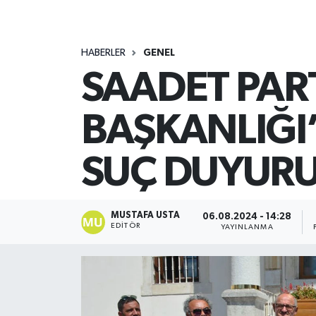
HABERLER
GENEL
SAADET PARTİ
BAŞKANLIĞI
SUÇ DUYUR
MUSTAFA USTA
06.08.2024 - 14:28
EDITÖR
YAYINLANMA