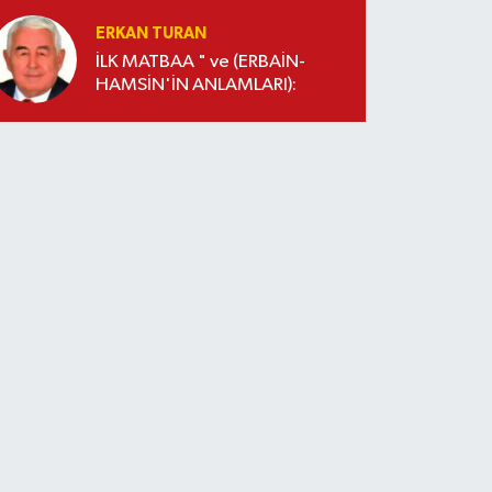
ERKAN TURAN
İLK MATBAA " ve (ERBAİN-
HAMSİN'İN ANLAMLARI):