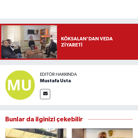
KÖKSALAN’DAN VEDA
ZİYARETİ
EDITÖR HAKKINDA
Mustafa Usta
Bunlar da ilginizi çekebilir