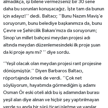
almadıkça, işi bilene vermezseniz bir 30 sene
daha bu sorunları konuşacağız. İşte tam da bunun
için adayız!’’ dedi. Baltacı; ‘’Bunu Nazım Maviş’e
soruyorum, bunu belediye başkanımıza da, bunu
Çevre ve Şehircilik Bakanı’mıza da soruyorum;
Sinop’un millet bahçesi meydan projesi adı
altında meydan düzenlemesindeki ilk proje şuan
da ki proje aynı mı? ’’ diye sordu.
‘’Yeşil olacak olan meydan projesi rant projesine
dönüşmüştür.’’ Diyen Barbaros Baltacı,
röportajında örnek de verdi. ‘’Çok net
söylüyorum, hayatımda görmediğim iş adamı
Osman Ör eski oteli aldı bu iş adamından burası
yeşil alan diye alınan ve hiçbir şey yaptırılmayan
yerde şu anda bir sürü ticari işletme ve yapılar