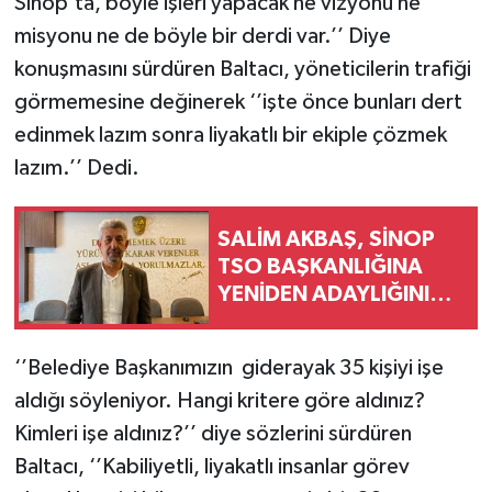
Sinop’ta, böyle işleri yapacak ne vizyonu ne
misyonu ne de böyle bir derdi var.’’ Diye
konuşmasını sürdüren Baltacı, yöneticilerin trafiği
görmemesine değinerek ‘’işte önce bunları dert
edinmek lazım sonra liyakatlı bir ekiple çözmek
lazım.’’ Dedi.
SALİM AKBAŞ, SİNOP
TSO BAŞKANLIĞINA
YENİDEN ADAYLIĞINI
AÇIKLADI
‘’Belediye Başkanımızın giderayak 35 kişiyi işe
aldığı söyleniyor. Hangi kritere göre aldınız?
Kimleri işe aldınız?’’ diye sözlerini sürdüren
Baltacı, ‘’Kabiliyetli, liyakatlı insanlar görev