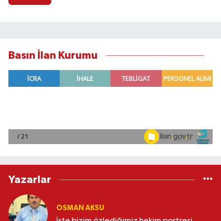
Basın İlan Kurumu
Yazarlar
OSMAN AKSU
İşte bizim özlediğimiz hekim portresi