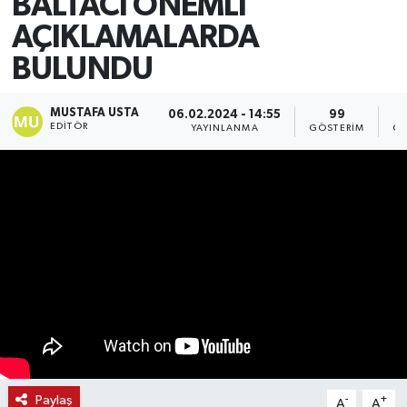
BALTACI ÖNEMLİ
AÇIKLAMALARDA
BULUNDU
MUSTAFA USTA
06.02.2024 - 14:55
99
EDITÖR
YAYINLANMA
GÖSTERIM
OK
Paylaş
-
+
A
A