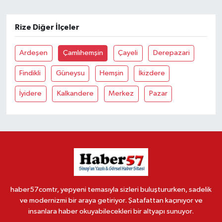
Rize Diğer İlçeler
Ardeşen
Çamlıhemşin
Çayeli
Derepazari
Findikli
Güneysu
Hemşin
İkizdere
İyidere
Kalkandere
Merkez
Pazar
haber57comtr, yepyeni temasıyla sizleri buluştururken, sadelik
ve modernizmi bir araya getiriyor. Şatafattan kaçınıyor ve
insanlara haber okuyabilecekleri bir altyapı sunuyor.