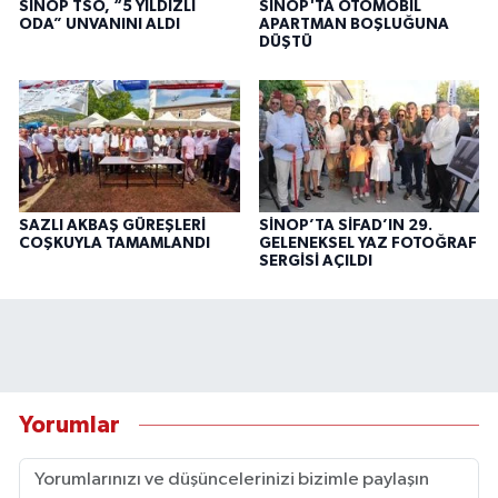
SİNOP TSO, “5 YILDIZLI
SİNOP'TA OTOMOBİL
ODA” UNVANINI ALDI
APARTMAN BOŞLUĞUNA
DÜŞTÜ
SAZLI AKBAŞ GÜREŞLERİ
SİNOP’TA SİFAD’IN 29.
COŞKUYLA TAMAMLANDI
GELENEKSEL YAZ FOTOĞRAF
SERGİSİ AÇILDI
Yorumlar