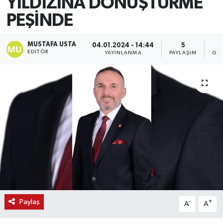
YILDIZINA DÖNÜŞTÜRME
PEŞİNDE
MUSTAFA USTA
04.01.2024 - 14:44
5
EDITÖR
YAYINLANMA
PAYLAŞIM
GÖ
Paylaş
-
+
A
A