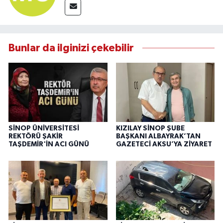
Bunlar da ilginizi çekebilir
SİNOP ÜNİVERSİTESİ
KIZILAY SİNOP ŞUBE
REKTÖRÜ ŞAKİR
BAŞKANI ALBAYRAK’TAN
TAŞDEMİR'İN ACI GÜNÜ
GAZETECİ AKSU’YA ZİYARET