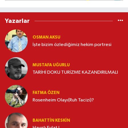
Yazarlar
OSMAN AKSU
İşte bizim özlediğimiz hekim portresi
MUSTAFA UĞURLU
TARİHİ DOKU TURİZME KAZANDIRILMALI
FATMA ÖZEN
Rosenheim Olayı(Ruh Tacizi)?
BAHATTIN KESKİN
Hayırlı Evlat !