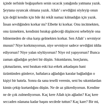
içinde nefsinle boğuşurken senin sıcacık yatağında yatmana yazık.
Şeytana oyuncak olmana yazık. Allah’ ı sevdiğini söyleyip onun
için değil kendin için bile iki rekât namaz kılmadığın için yazık.
İnsan sevdiğinden korkar mı? Elbette ki korkar. Onu incitmekten,
onu üzmekten, kendisini bırakıp gideceği düşüncesi sebebiyle ona
bilmemeden de olsa karşı gelmekten korkar. Sen Allah’ ı sevmiyor
musun? Niye korkmuyorsun, niye sevmiyor sadece sevdiğini iddia
ediyorsun? Niye yalan söylüyorsun? Niye rol yapıyorsun? Bunca
zaman ağladığın şeyleri bir düşün. Sıkıntılarını, borçlarını,
çıkmazlarını, seni bırakan eski kız-erkek arkadaşını hani
üzüntünden günlerce, haftalarca ağladığın karalar bağladığın o
kişiyi bir hatırla. Sonra da sana teselli verenin, seni bu sıkıntılardan
kimin çekip kurtardığını düşün. Ne de az şükrediyorsun. Kendine
ne de çok zulmediyorsun. Kaç kere Allah için ağladın? Kaç kere
seccaden ıslanana kadar başını secdede tuttun? Kaç kare? Bir mi,