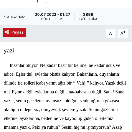
30.07.2023 - 01:27
2899
YAYINLANMA
GÜNCELLEME
GÖSTERIM
Paylaş
-
+
A
A
yazi
İnsanlar ölüyor. Ne kadar basit bir kelime, ne kadar ucuz ve
adice. Eşler dul, evlatlar öksüz kalıyor. Bakanların, duyanların
dilinde ise rolleri icabı yarım ağız bir ‘‘ Vah! ’’ kalıyor. Yazık değil
mi? Eşine değil, evlatlarına değil, ana-babasına değil. Sana! Sana
yazık, senin gecelerce uykusuz kaldığın, senin uğruna gözyaşı
akıttığın o değersiz, dünyevilik şeylere yazık. Senin gözlerine,
ellerine, ayaklarına, bedenine ve kaybolup giden o tertemiz
imanına yazık. Peki ya ruhun? Sesini hiç mi işitmiyorsun? Azap