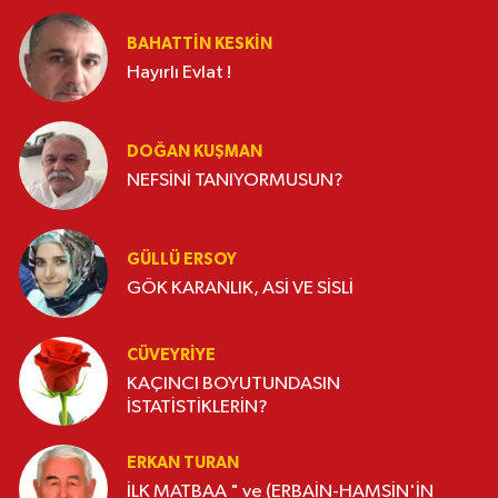
BAHATTIN KESKİN
Hayırlı Evlat !
DOĞAN KUŞMAN
NEFSİNİ TANIYORMUSUN?
GÜLLÜ ERSOY
GÖK KARANLIK, ASİ VE SİSLİ
CÜVEYRIYE
KAÇINCI BOYUTUNDASIN
İSTATİSTİKLERİN?
ERKAN TURAN
İLK MATBAA " ve (ERBAİN-HAMSİN'İN