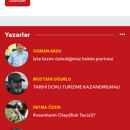
Gönder
Yazarlar
OSMAN AKSU
İşte bizim özlediğimiz hekim portresi
MUSTAFA UĞURLU
TARİHİ DOKU TURİZME KAZANDIRILMALI
FATMA ÖZEN
Rosenheim Olayı(Ruh Tacizi)?