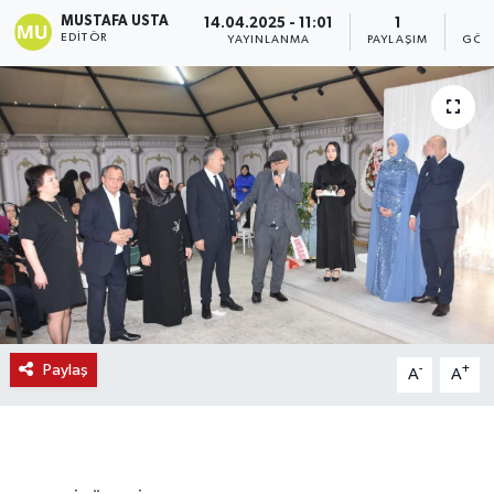
MUSTAFA USTA
14.04.2025 - 11:01
1
1
EDITÖR
YAYINLANMA
PAYLAŞIM
GÖS
Paylaş
-
+
A
A