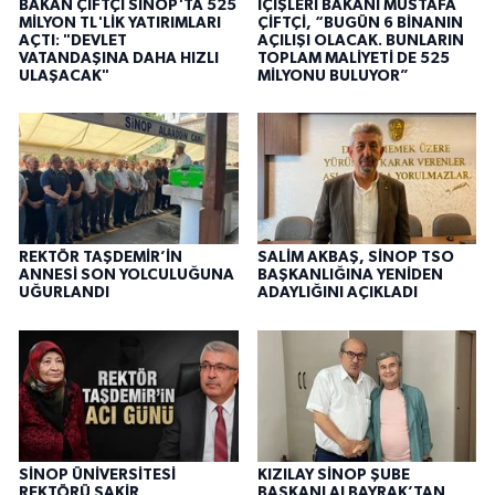
BAKAN ÇİFTÇİ SİNOP'TA 525
İÇİŞLERİ BAKANI MUSTAFA
MİLYON TL'LİK YATIRIMLARI
ÇİFTÇİ, “BUGÜN 6 BİNANIN
AÇTI: "DEVLET
AÇILIŞI OLACAK. BUNLARIN
VATANDAŞINA DAHA HIZLI
TOPLAM MALİYETİ DE 525
ULAŞACAK"
MİLYONU BULUYOR”
REKTÖR TAŞDEMİR’İN
SALİM AKBAŞ, SİNOP TSO
ANNESİ SON YOLCULUĞUNA
BAŞKANLIĞINA YENİDEN
UĞURLANDI
ADAYLIĞINI AÇIKLADI
SİNOP ÜNİVERSİTESİ
KIZILAY SİNOP ŞUBE
REKTÖRÜ ŞAKİR
BAŞKANI ALBAYRAK’TAN