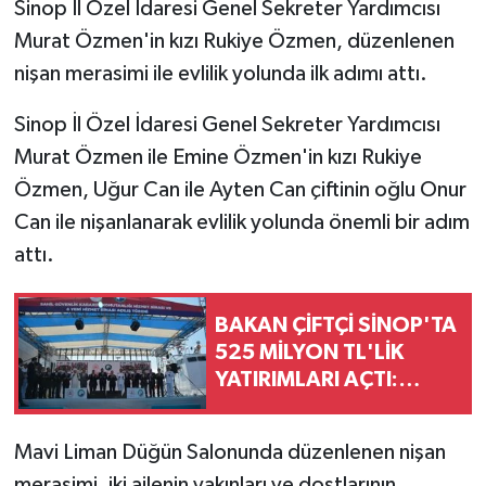
Sinop İl Özel İdaresi Genel Sekreter Yardımcısı
Murat Özmen'in kızı Rukiye Özmen, düzenlenen
nişan merasimi ile evlilik yolunda ilk adımı attı.
Sinop İl Özel İdaresi Genel Sekreter Yardımcısı
Murat Özmen ile Emine Özmen'in kızı Rukiye
Özmen, Uğur Can ile Ayten Can çiftinin oğlu Onur
Can ile nişanlanarak evlilik yolunda önemli bir adım
attı.
BAKAN ÇİFTÇİ SİNOP'TA
525 MİLYON TL'LİK
YATIRIMLARI AÇTI:
"DEVLET VATANDAŞINA
DAHA HIZLI ULAŞACAK"
Mavi Liman Düğün Salonunda düzenlenen nişan
merasimi, iki ailenin yakınları ve dostlarının