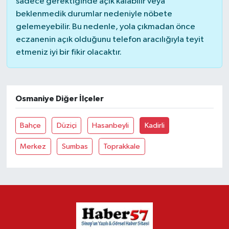
sadece gerektiğinde açık kalabilir veya
beklenmedik durumlar nedeniyle nöbete
gelemeyebilir. Bu nedenle, yola çıkmadan önce
eczanenin açık olduğunu telefon aracılığıyla teyit
etmeniz iyi bir fikir olacaktır.
Osmaniye Diğer İlçeler
Bahçe
Düziçi
Hasanbeyli
Kadirli
Merkez
Sumbas
Toprakkale