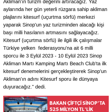
Akliman'ın turizm değerini artıracağız. Yaz
aylarında her gün yeterli rüzgara sahip akliman
plajlarını kitesurf (uçurtma sörfü) merkezi
yaparak Sinop'un yaz turizminden alacağı kişi
başı milli hasılanın artmasını sağlayacağız.
Kitesurf (uçurtma sörfü) ile ilgili ilk çalışmalar
Türkiye yelken federasyonu'na ait 6 milli
sporcu ile 3 Eylül 2023 - 10 Eylül 2023 Sinop
Akliman Martı Kamping Martı Beach Club'ta ilk
kitesurf denemelerini gerçekleştirerek Sinop’un
Akliman'ın adını Kitesurf sporu ile dünyaya
duyuracağız." dedi.
BAKAN ÇİFTÇİ SİNOP'TA
525 MİLYON TL'LİK