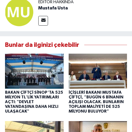
EDITÖR HAKKINDA
Mustafa Usta
Bunlar da ilginizi çekebilir
BAKAN ÇİFTÇİ SİNOP'TA 525
İÇİŞLERİ BAKANI MUSTAFA
MİLYON TL'LİK YATIRIMLARI
ÇİFTÇİ, “BUGÜN 6 BİNANIN
AÇTI: "DEVLET
AÇILIŞI OLACAK. BUNLARIN
VATANDAŞINA DAHA HIZLI
TOPLAM MALİYETİ DE 525
ULAŞACAK"
MİLYONU BULUYOR”