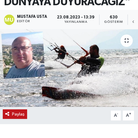
DÜNYAYA DUYURACAĞIZ”
MUSTAFA USTA
23.08.2023 - 13:39
630
EDITÖR
YAYINLANMA
GÖSTERIM
OK
Paylaş
-
+
A
A