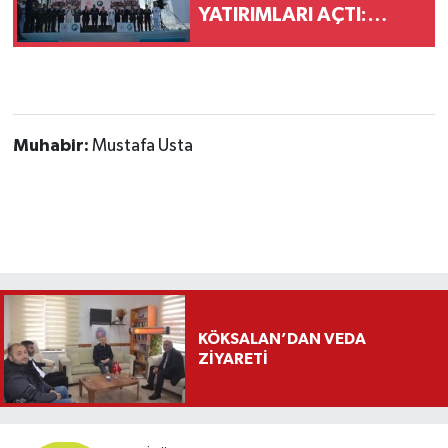
YATIRIMLARI AÇTI:
"DEVLET VATANDAŞINA
DAHA HIZLI ULAŞACAK"
Muhabir:
Mustafa Usta
KÖKSALAN’DAN VEDA
ZİYARETİ