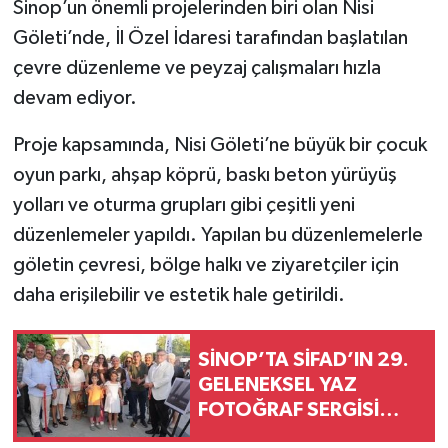
Sinop’un önemli projelerinden biri olan Nisi
Göleti’nde, İl Özel İdaresi tarafından başlatılan
çevre düzenleme ve peyzaj çalışmaları hızla
devam ediyor.
Proje kapsamında, Nisi Göleti’ne büyük bir çocuk
oyun parkı, ahşap köprü, baskı beton yürüyüş
yolları ve oturma grupları gibi çeşitli yeni
düzenlemeler yapıldı. Yapılan bu düzenlemelerle
göletin çevresi, bölge halkı ve ziyaretçiler için
daha erişilebilir ve estetik hale getirildi.
SİNOP’TA SİFAD’IN 29.
GELENEKSEL YAZ
FOTOĞRAF SERGİSİ
AÇILDI