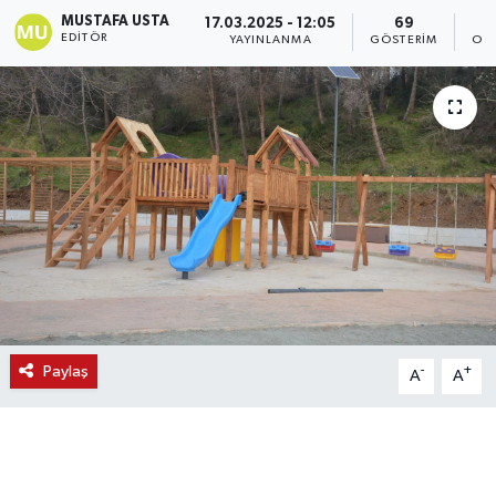
MUSTAFA USTA
17.03.2025 - 12:05
69
EDITÖR
YAYINLANMA
GÖSTERIM
OK
Paylaş
-
+
A
A