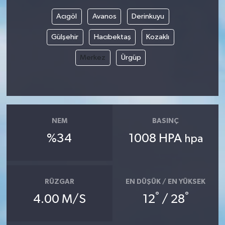
Acıgöl
Avanos
Derinkuyu
Gülşehir
Hacıbektaş
Kozaklı
Merkez
Ürgüp
NEM
BASINÇ
%34
1008 HPA
hpa
RÜZGAR
EN DÜŞÜK / EN YÜKSEK
°
°
4.00 M/S
12
/ 28