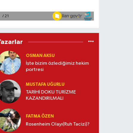
Yazarlar
OSMAN AKSU
İşte bizim özlediğimiz hekim
portresi
MUSTAFA UĞURLU
TARİHİ DOKU TURİZME
KAZANDIRILMALI
FATMA ÖZEN
Rosenheim Olayı(Ruh Tacizi)?