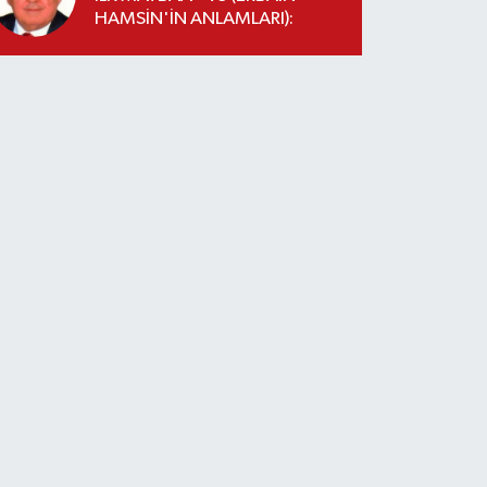
HAMSİN'İN ANLAMLARI):