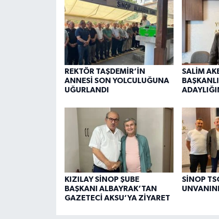
REKTÖR TAŞDEMİR’İN
SALİM AK
ANNESİ SON YOLCULUĞUNA
BAŞKANLI
UĞURLANDI
ADAYLIĞI
KIZILAY SİNOP ŞUBE
SİNOP TSO
BAŞKANI ALBAYRAK’TAN
UNVANINI
GAZETECİ AKSU’YA ZİYARET