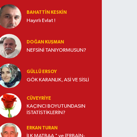
BAHATTIN KESKİN
Hayırlı Evlat !
DOĞAN KUŞMAN
NEFSİNİ TANIYORMUSUN?
GÜLLÜ ERSOY
GÖK KARANLIK, ASİ VE SİSLİ
CÜVEYRIYE
KAÇINCI BOYUTUNDASIN
İSTATİSTİKLERİN?
ERKAN TURAN
İLK MATBAA " ve (ERBAİN-