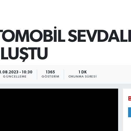
TOMOBİL SEVDALI
ULUŞTU
1.08.2023 - 10:30
1365
1 DK
GÜNCELLEME
GÖSTERIM
OKUNMA SÜRESI