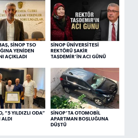
BAŞ, SİNOP TSO
SİNOP ÜNİVERSİTESİ
ĞINA YENİDEN
REKTÖRÜ ŞAKİR
NI AÇIKLADI
TAŞDEMİR'İN ACI GÜNÜ
, “5 YILDIZLI ODA”
SİNOP'TA OTOMOBİL
 ALDI
APARTMAN BOŞLUĞUNA
DÜŞTÜ