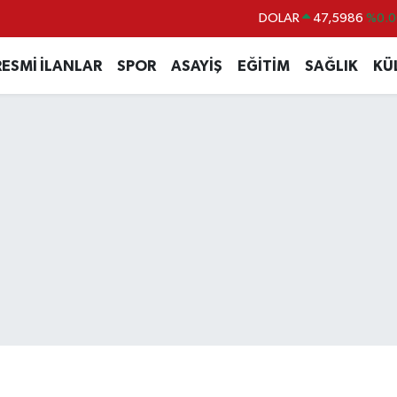
DOLAR
47,5986
%0.0
EURO
55,0700
%0
RESMİ İLANLAR
SPOR
ASAYİŞ
EĞİTİM
SAĞLIK
KÜ
STERLİN
64,2438
%0.2
GRAM ALTIN
6513.94
%0.3
BİST100
13.768
%4
BITCOIN
64.602,05
%0.6