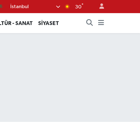
°
İstanbul
6
30
.1
LTÜR - SANAT
SİYASET
1
2
8
9