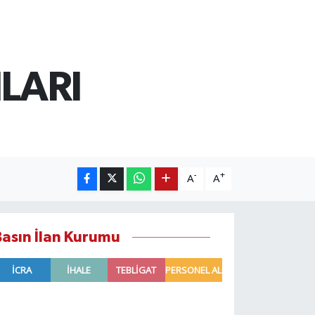
LARI
-
+
A
A
Basın İlan Kurumu