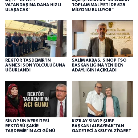
VATANDAŞINA DAHA HIZLI
TOPLAM MALİYETİ DE 525
ULAŞACAK"
MİLYONU BULUYOR”
REKTÖR TAŞDEMİR’İN
SALİM AKBAŞ, SİNOP TSO
ANNESİ SON YOLCULUĞUNA
BAŞKANLIĞINA YENİDEN
UĞURLANDI
ADAYLIĞINI AÇIKLADI
SİNOP ÜNİVERSİTESİ
KIZILAY SİNOP ŞUBE
REKTÖRÜ ŞAKİR
BAŞKANI ALBAYRAK’TAN
TAŞDEMİR'İN ACI GÜNÜ
GAZETECİ AKSU’YA ZİYARET