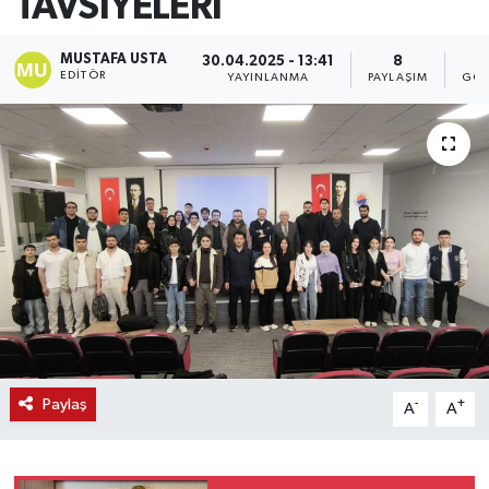
TAVSİYELERİ
MUSTAFA USTA
30.04.2025 - 13:41
8
EDITÖR
YAYINLANMA
PAYLAŞIM
GÖS
Paylaş
-
+
A
A