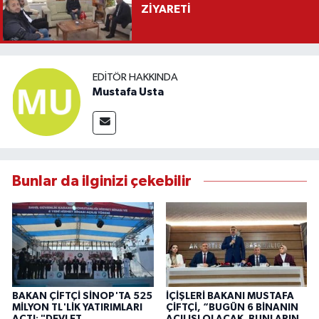
ZİYARETİ
EDITÖR HAKKINDA
Mustafa Usta
Bunlar da ilginizi çekebilir
BAKAN ÇİFTÇİ SİNOP'TA 525
İÇİŞLERİ BAKANI MUSTAFA
MİLYON TL'LİK YATIRIMLARI
ÇİFTÇİ, “BUGÜN 6 BİNANIN
AÇTI: "DEVLET
AÇILIŞI OLACAK. BUNLARIN