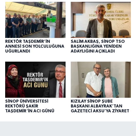
REKTÖR TAŞDEMİR’İN
SALİM AKBAŞ, SİNOP TSO
ANNESİ SON YOLCULUĞUNA
BAŞKANLIĞINA YENİDEN
UĞURLANDI
ADAYLIĞINI AÇIKLADI
SİNOP ÜNİVERSİTESİ
KIZILAY SİNOP ŞUBE
REKTÖRÜ ŞAKİR
BAŞKANI ALBAYRAK’TAN
TAŞDEMİR'İN ACI GÜNÜ
GAZETECİ AKSU’YA ZİYARET