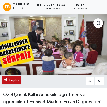
TE BILISIM
04.10.2017 - 18:25
10.4K
EDITÖR
YAYINLANMA
GÖSTERIM
Paylaş
-
+
A
A
Özel Çocuk Kalbi Anaokulu öğretmen ve
öğrencileri İl Emniyet Müdürü Ercan Dağdeviren’i