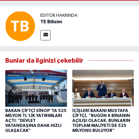
EDITÖR HAKKINDA
TE Bilisim
Bunlar da ilginizi çekebilir
BAKAN ÇİFTÇİ SİNOP'TA 525
İÇİŞLERİ BAKANI MUSTAFA
MİLYON TL'LİK YATIRIMLARI
ÇİFTÇİ, “BUGÜN 6 BİNANIN
AÇTI: "DEVLET
AÇILIŞI OLACAK. BUNLARIN
VATANDAŞINA DAHA HIZLI
TOPLAM MALİYETİ DE 525
ULAŞACAK"
MİLYONU BULUYOR”