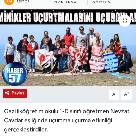
EDITÖR
YAYINLANMA
GÖSTERIM
Paylaş
-
+
A
A
Gazi ilköğretim okulu 1-D sınıfı öğretmen Nevzat
Çavdar eşliğinde uçurtma uçurma etkinliği
gerçekleştirdiler.