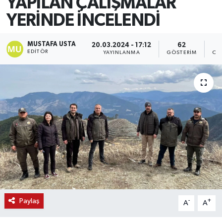
YAPILAN ÇALIŞMALAR
YERİNDE İNCELENDİ
MUSTAFA USTA
20.03.2024 - 17:12
62
EDITÖR
YAYINLANMA
GÖSTERIM
OK
Paylaş
-
+
A
A