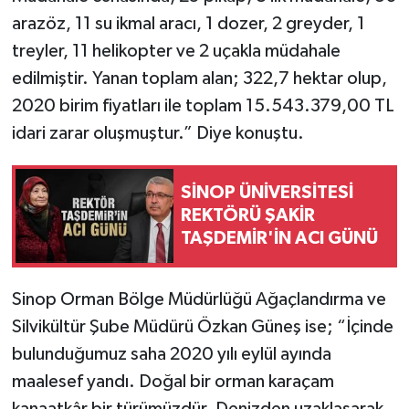
arazöz, 11 su ikmal aracı, 1 dozer, 2 greyder, 1
treyler, 11 helikopter ve 2 uçakla müdahale
edilmiştir. Yanan toplam alan; 322,7 hektar olup,
2020 birim fiyatları ile toplam 15.543.379,00 TL
idari zarar oluşmuştur.” Diye konuştu.
SİNOP ÜNİVERSİTESİ
REKTÖRÜ ŞAKİR
TAŞDEMİR'İN ACI GÜNÜ
Sinop Orman Bölge Müdürlüğü Ağaçlandırma ve
Silvikültür Şube Müdürü Özkan Güneş ise; “İçinde
bulunduğumuz saha 2020 yılı eylül ayında
maalesef yandı. Doğal bir orman karaçam
kanaatkâr bir türümüzdür. Denizden uzaklaşarak