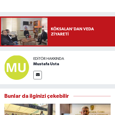
KÖKSALAN’DAN VEDA
ZİYARETİ
EDITÖR HAKKINDA
Mustafa Usta
Bunlar da ilginizi çekebilir