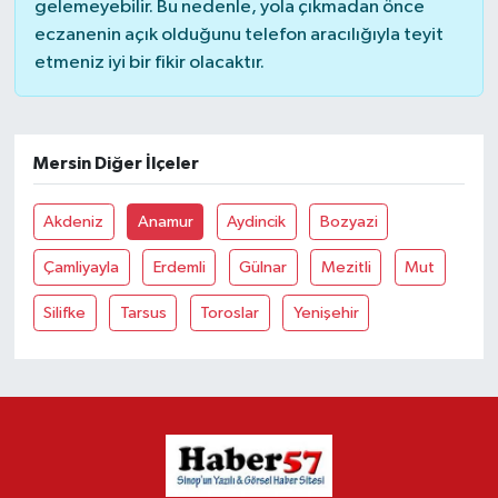
gelemeyebilir. Bu nedenle, yola çıkmadan önce
eczanenin açık olduğunu telefon aracılığıyla teyit
etmeniz iyi bir fikir olacaktır.
Mersin Diğer İlçeler
Akdeniz
Anamur
Aydincik
Bozyazi
Çamliyayla
Erdemli
Gülnar
Mezitli
Mut
Silifke
Tarsus
Toroslar
Yenişehir