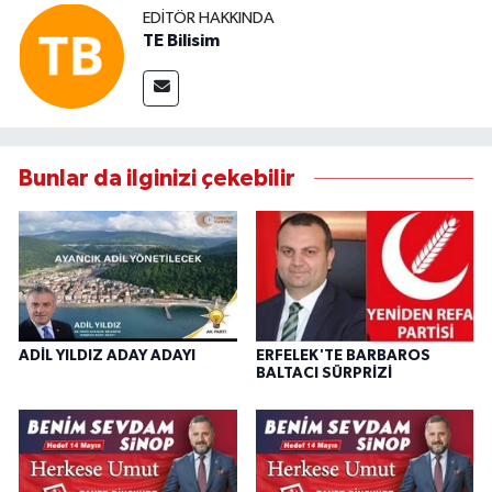
EDITÖR HAKKINDA
TE Bilisim
Bunlar da ilginizi çekebilir
ADİL YILDIZ ADAY ADAYI
ERFELEK'TE BARBAROS
BALTACI SÜRPRİZİ