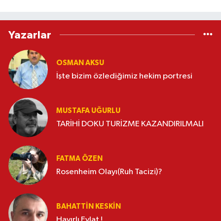
Yazarlar
OSMAN AKSU
İşte bizim özlediğimiz hekim portresi
MUSTAFA UĞURLU
TARİHİ DOKU TURİZME KAZANDIRILMALI
FATMA ÖZEN
Rosenheim Olayı(Ruh Tacizi)?
BAHATTIN KESKİN
Hayırlı Evlat !