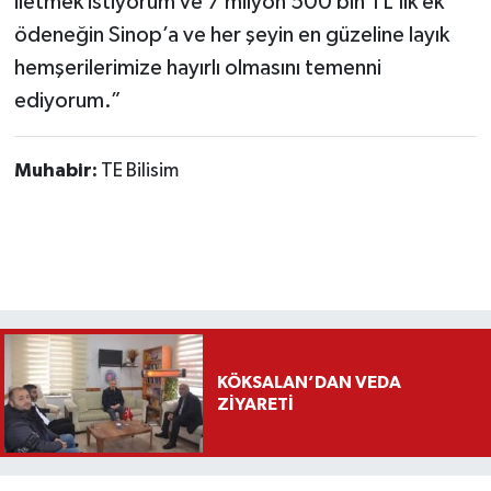
iletmek istiyorum ve 7 milyon 500 bin TL’lik ek
ödeneğin Sinop’a ve her şeyin en güzeline layık
hemşerilerimize hayırlı olmasını temenni
ediyorum.”
Muhabir:
TE Bilisim
KÖKSALAN’DAN VEDA
ZİYARETİ