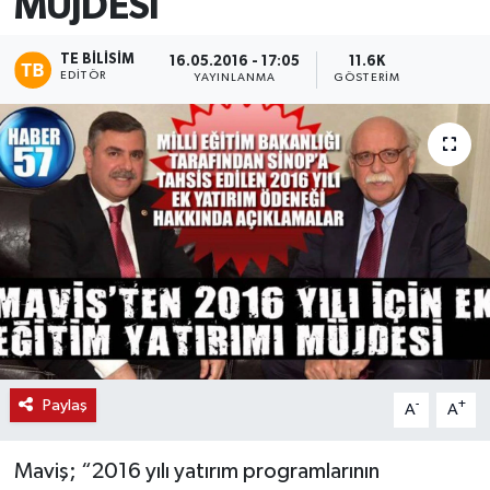
MÜJDESİ
TE BILISIM
16.05.2016 - 17:05
11.6K
EDITÖR
YAYINLANMA
GÖSTERIM
Paylaş
-
+
A
A
Maviş; “2016 yılı yatırım programlarının