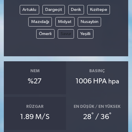
Artuklu
Dargeçit
Derik
Kızıltepe
Mazıdağı
Midyat
Nusaybin
Ömerli
Savur
Yeşilli
NEM
BASINÇ
%27
1006 HPA
hpa
RÜZGAR
EN DÜŞÜK / EN YÜKSEK
°
°
1.89 M/S
28
/ 36