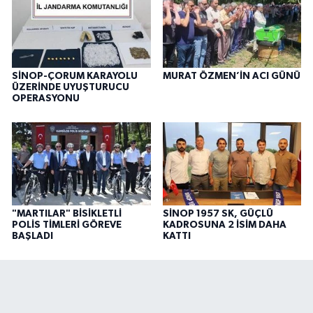
SİNOP-ÇORUM KARAYOLU
MURAT ÖZMEN’İN ACI GÜNÜ
ÜZERİNDE UYUŞTURUCU
OPERASYONU
"MARTILAR" BİSİKLETLİ
SİNOP 1957 SK, GÜÇLÜ
POLİS TİMLERİ GÖREVE
KADROSUNA 2 İSİM DAHA
BAŞLADI
KATTI