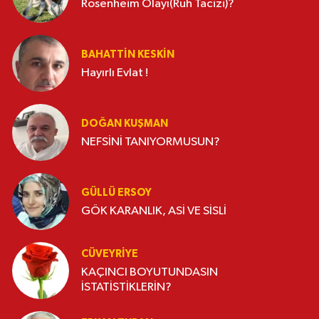
Rosenheim Olayı(Ruh Tacizi)?
BAHATTIN KESKİN
Hayırlı Evlat !
DOĞAN KUŞMAN
NEFSİNİ TANIYORMUSUN?
GÜLLÜ ERSOY
GÖK KARANLIK, ASİ VE SİSLİ
CÜVEYRIYE
KAÇINCI BOYUTUNDASIN
İSTATİSTİKLERİN?