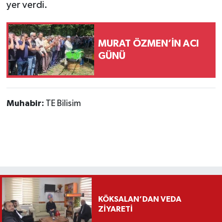
yer verdi.
MURAT ÖZMEN’İN ACI
GÜNÜ
Muhabir:
TE Bilisim
KÖKSALAN’DAN VEDA
ZİYARETİ