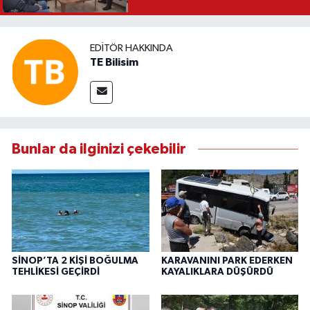
EDITÖR HAKKINDA
TE Bilisim
Bunlar da ilginizi çekebilir
SİNOP’TA 2 KİŞİ BOĞULMA
KARAVANINI PARK EDERKEN
TEHLİKESİ GEÇİRDİ
KAYALIKLARA DÜŞÜRDÜ