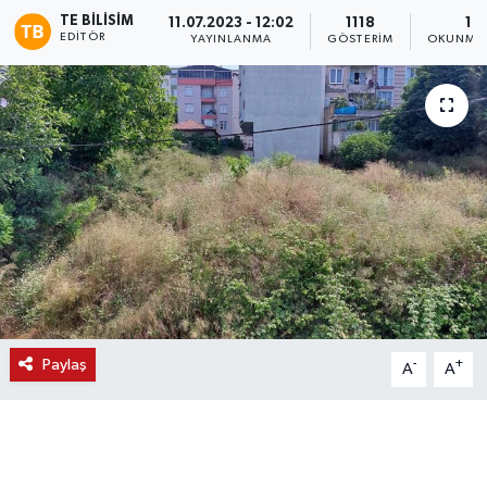
TE BILISIM
11.07.2023 - 12:02
1118
1 D
EDITÖR
YAYINLANMA
GÖSTERIM
OKUNMA 
Paylaş
-
+
A
A