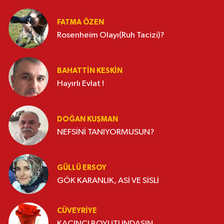
FATMA ÖZEN
Rosenheim Olayı(Ruh Tacizi)?
BAHATTIN KESKİN
Hayırlı Evlat !
DOĞAN KUŞMAN
NEFSİNİ TANIYORMUSUN?
GÜLLÜ ERSOY
GÖK KARANLIK, ASİ VE SİSLİ
CÜVEYRIYE
KAÇINCI BOYUTUNDASIN