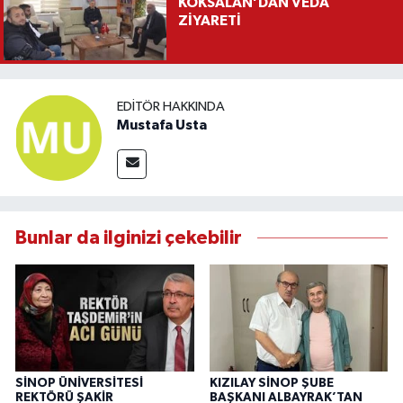
KÖKSALAN’DAN VEDA
ZİYARETİ
EDITÖR HAKKINDA
Mustafa Usta
Bunlar da ilginizi çekebilir
SİNOP ÜNİVERSİTESİ
KIZILAY SİNOP ŞUBE
REKTÖRÜ ŞAKİR
BAŞKANI ALBAYRAK’TAN