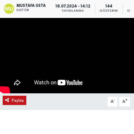
MUSTAFA USTA
18.07.2024 - 14:12
144
EDITÖR
YAYINLANMA
GÖSTERIM
OKU
Paylaş
-
+
A
A