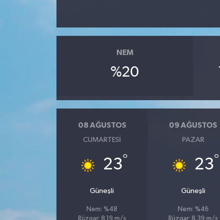
NEM
%20
08 AĞUSTOS
09 AĞUSTOS
CUMARTESI
PAZAR
°
°
23
23
Güneşli
Güneşli
Nem: %48
Nem: %46
Rüzgar: 8.19 m/s
Rüzgar: 8.39 m/s