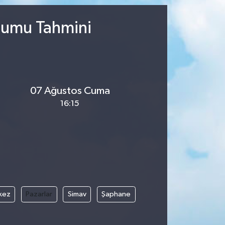
urumu Tahmini
07 Ağustos Cuma
16:15
kez
Pazarlar
Simav
Şaphane