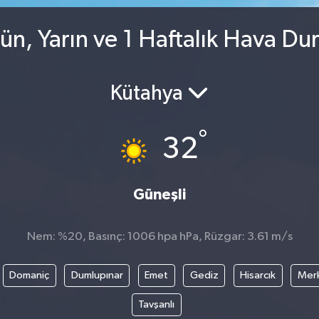
ün, Yarın ve 1 Haftalık Hava D
Kütahya
°
32
Güneşli
Nem: %20, Basınç: 1006 hpa hPa, Rüzgar: 3.61 m/s
Domaniç
Dumlupınar
Emet
Gediz
Hisarcık
Mer
Tavşanlı