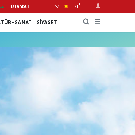
°
İstanbul
.2
31
17
LTÜR - SANAT
SİYASET
27
35
12
19