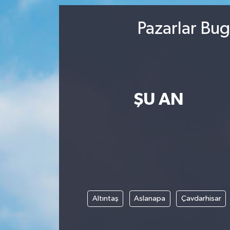
Pazarlar Bug
ŞU AN
Altıntaş
Aslanapa
Çavdarhisar