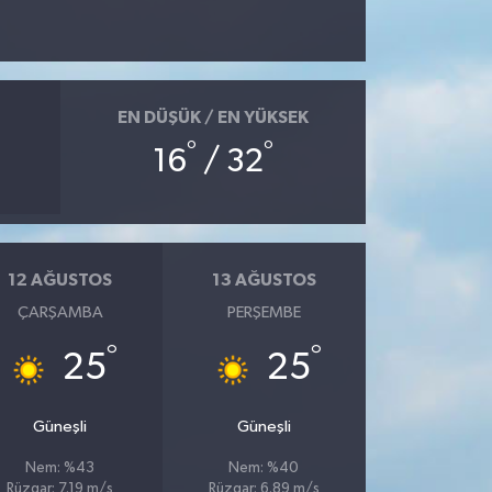
EN DÜŞÜK / EN YÜKSEK
°
°
16
/ 32
12 AĞUSTOS
13 AĞUSTOS
ÇARŞAMBA
PERŞEMBE
°
°
25
25
Güneşli
Güneşli
Nem: %43
Nem: %40
Rüzgar: 7.19 m/s
Rüzgar: 6.89 m/s