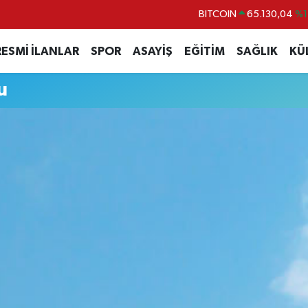
BITCOIN
65.130,04
%1
DOLAR
47,7106
%0.
RESMİ İLANLAR
SPOR
ASAYİŞ
EĞİTİM
SAĞLIK
KÜ
EURO
55,1652
%0.
u
STERLİN
64,4046
%0.
GRAM ALTIN
6618.49
%2.
BİST100
13.773
%-