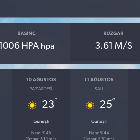
BASINÇ
RÜZGAR
1006 HPA
3.61 M/S
hpa
10 AĞUSTOS
11 AĞUSTOS
PAZARTESI
SALI
°
°
23
25
Güneşli
Güneşli
Nem: %48
Nem: %44
Rüzgar: 8.19 m/s
Rüzgar: 5.61 m/s