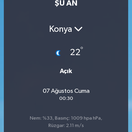
ŞU AN
Konya
°
22
Açık
07 Ağustos Cuma
00:30
Nem: %33, Basınç: 1009 hpa hPa,
Rüzgar: 2.11 m/s