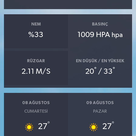
NEM
BASINÇ
%33
1009 HPA
hpa
RÜZGAR
EN DÜŞÜK / EN YÜKSEK
°
°
2.11 M/S
20
/ 33
08 AĞUSTOS
09 AĞUSTOS
CUMARTESI
PAZAR
°
°
27
27