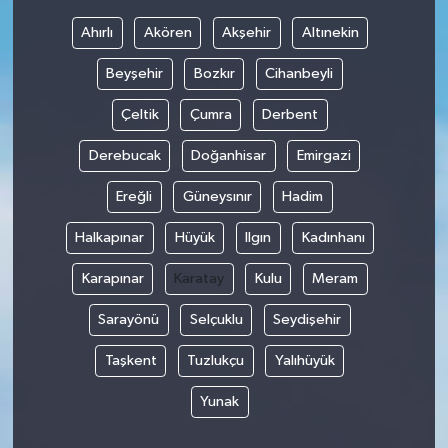
Ahırlı
Akören
Akşehir
Altınekin
Beyşehir
Bozkır
Cihanbeyli
Çeltik
Çumra
Derbent
Derebucak
Doğanhisar
Emirgazi
Ereğli
Güneysınır
Hadim
Halkapınar
Hüyük
Ilgın
Kadınhanı
Karapınar
Karatay
Kulu
Meram
Sarayönü
Selçuklu
Seydişehir
Taşkent
Tuzlukçu
Yalıhüyük
Yunak