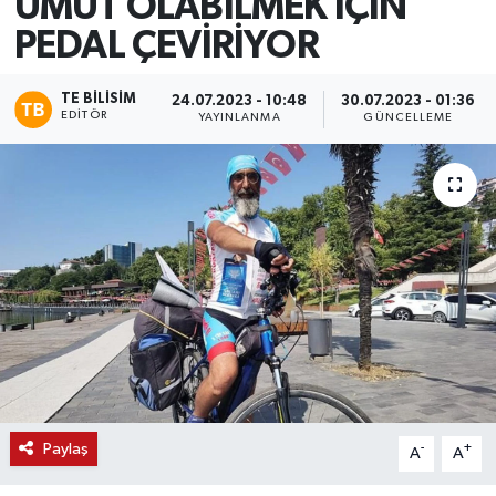
UMUT OLABİLMEK İÇİN
PEDAL ÇEVİRİYOR
TE BILISIM
24.07.2023 - 10:48
30.07.2023 - 01:36
EDITÖR
YAYINLANMA
GÜNCELLEME
Paylaş
-
+
A
A