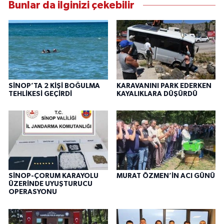
Bunlar da ilginizi çekebilir
SİNOP’TA 2 KİŞİ BOĞULMA
KARAVANINI PARK EDERKEN
TEHLİKESİ GEÇİRDİ
KAYALIKLARA DÜŞÜRDÜ
SİNOP-ÇORUM KARAYOLU
MURAT ÖZMEN’İN ACI GÜNÜ
ÜZERİNDE UYUŞTURUCU
OPERASYONU