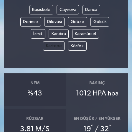
Başiskele
Çayırova
Darıca
Derince
Dilovası
Gebze
Gölcük
İzmit
Kandıra
Karamürsel
Kartepe
Körfez
NEM
BASINÇ
%43
1012 HPA
hpa
RÜZGAR
EN DÜŞÜK / EN YÜKSEK
°
°
3.81 M/S
19
/ 32