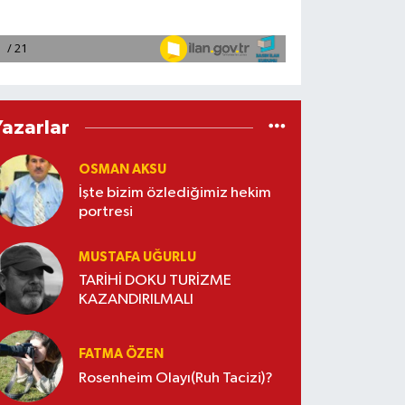
Yazarlar
OSMAN AKSU
İşte bizim özlediğimiz hekim
portresi
MUSTAFA UĞURLU
TARİHİ DOKU TURİZME
KAZANDIRILMALI
FATMA ÖZEN
Rosenheim Olayı(Ruh Tacizi)?