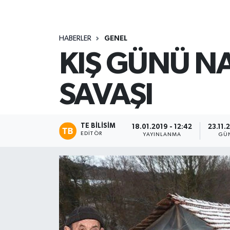
HABERLER
GENEL
KIŞ GÜNÜ N
SAVAŞI
TE BILISIM
18.01.2019 - 12:42
23.11.
EDITÖR
YAYINLANMA
GÜ