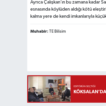
Ayrıca Çalışkan’ın bu zamana kadar S
esnasında köylüden aldığı kötü eleştir
kalma yere de kendi imkanlarıyla küçük 
Muhabir:
TE Bilisim
EDITÖRÜN SEÇTIĞI
KÖKSALAN’DAN