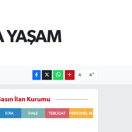
A YAŞAM
-
+
A
A
Basın İlan Kurumu