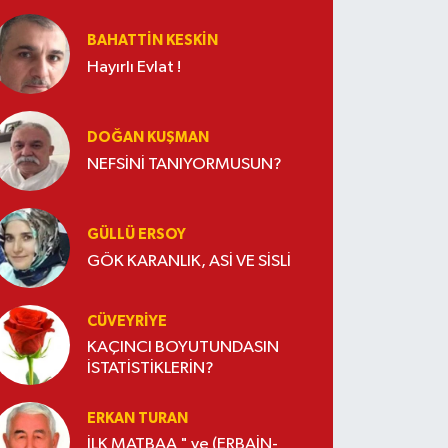
BAHATTIN KESKİN
Hayırlı Evlat !
DOĞAN KUŞMAN
NEFSİNİ TANIYORMUSUN?
GÜLLÜ ERSOY
GÖK KARANLIK, ASİ VE SİSLİ
CÜVEYRIYE
KAÇINCI BOYUTUNDASIN
İSTATİSTİKLERİN?
ERKAN TURAN
İLK MATBAA " ve (ERBAİN-