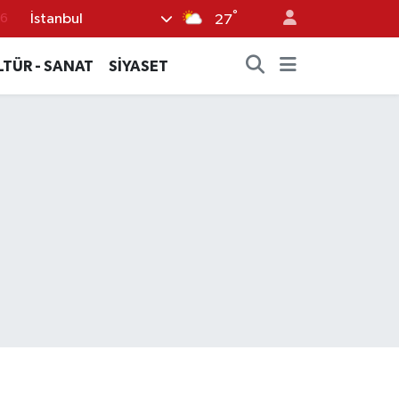
76
°
İstanbul
27
17
LTÜR - SANAT
SİYASET
01
02
12
4