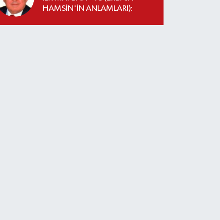
HAMSİN'İN ANLAMLARI):