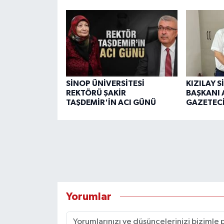
SİNOP ÜNİVERSİTESİ
KIZILAY 
REKTÖRÜ ŞAKİR
BAŞKANI 
TAŞDEMİR'İN ACI GÜNÜ
GAZETECİ
Yorumlar