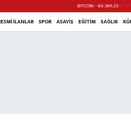
BITCOIN
64.360,53
%-0.
DOLAR
47,7069
%0.
RESMİ İLANLAR
SPOR
ASAYİŞ
EĞİTİM
SAĞLIK
KÜ
EURO
55,0265
%0.
STERLİN
64,1897
%0.
GRAM ALTIN
6618.49
%2.
BİST100
13.887
%6