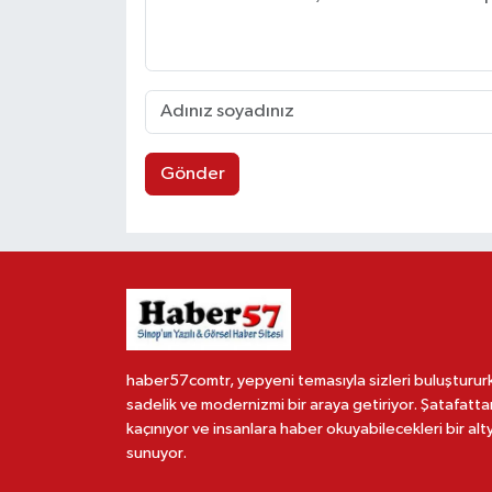
Gönder
haber57comtr, yepyeni temasıyla sizleri buluşturur
sadelik ve modernizmi bir araya getiriyor. Şatafatta
kaçınıyor ve insanlara haber okuyabilecekleri bir alt
sunuyor.