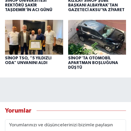
SİNOP ÜNİVERSİTESİ
KIZILAY SİNOP ŞUBE
REKTÖRÜ ŞAKİR
BAŞKANI ALBAYRAK’TAN
TAŞDEMİR'İN ACI GÜNÜ
GAZETECİ AKSU’YA ZİYARET
SİNOP TSO, “5 YILDIZLI
SİNOP'TA OTOMOBİL
ODA” UNVANINI ALDI
APARTMAN BOŞLUĞUNA
DÜŞTÜ
Yorumlar