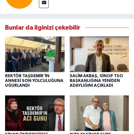
Bunlar da ilginizi çekebilir
REKTÖR TAŞDEMİR’İN
SALİM AKBAŞ, SİNOP TSO
ANNESİ SON YOLCULUĞUNA
BAŞKANLIĞINA YENİDEN
UĞURLANDI
ADAYLIĞINI AÇIKLADI