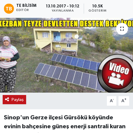
TE BILISIM
13.10.2017 - 10:12
10.5K
EDITÖR
YAYINLANMA
GÖSTERIM
Paylaş
-
+
A
A
Sinop'un Gerze ilçesi Gürsökü köyünde
evinin bahçesine güneş enerji santrali kuran