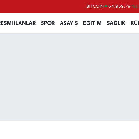
BITCOIN
64.959,79
%1.
DOLAR
47,7436
%0.
RESMİ İLANLAR
SPOR
ASAYİŞ
EĞİTİM
SAĞLIK
KÜ
EURO
55,2510
%0.
STERLİN
64,4811
%0.
GRAM ALTIN
6660.55
%0.
BİST100
13.779
%-