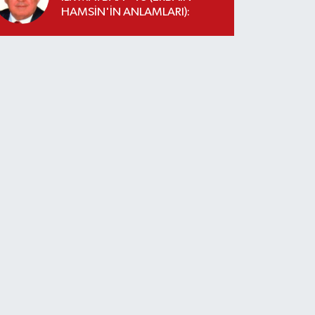
HAMSİN'İN ANLAMLARI):