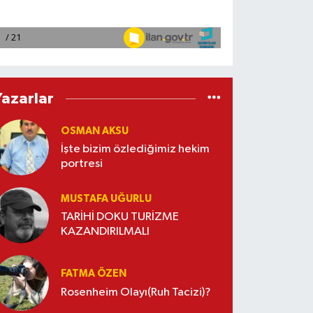
Yazarlar
OSMAN AKSU
İşte bizim özlediğimiz hekim
portresi
MUSTAFA UĞURLU
TARİHİ DOKU TURİZME
KAZANDIRILMALI
FATMA ÖZEN
Rosenheim Olayı(Ruh Tacizi)?