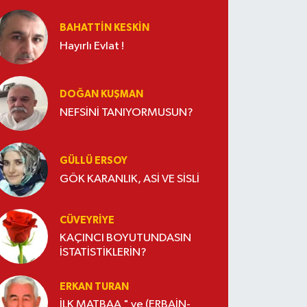
BAHATTIN KESKİN
Hayırlı Evlat !
DOĞAN KUŞMAN
NEFSİNİ TANIYORMUSUN?
GÜLLÜ ERSOY
GÖK KARANLIK, ASİ VE SİSLİ
CÜVEYRIYE
KAÇINCI BOYUTUNDASIN
İSTATİSTİKLERİN?
ERKAN TURAN
İLK MATBAA " ve (ERBAİN-