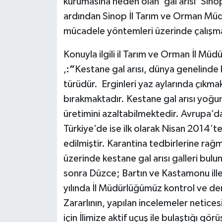
kurumasına neden olan 'gal arısı' Sino
ardından Sinop İl Tarım ve Orman Müdü
mücadele yöntemleri üzerinde çalışma
Konuyla ilgili il Tarım ve Orman İl Müd
,
:”
Kestane gal arısı, dünya genelinde
türüdür. Erginleri yaz aylarında çıkma
bırakmaktadır. Kestane gal arısı yoğ
üretimini azaltabilmektedir. Avrupa’dak
Türkiye’de ise ilk olarak Nisan 2014’
edilmiştir. Karantina tedbirlerine ra
üzerinde kestane gal arısı galleri bulun
sonra Düzce; Bartın ve Kastamonu ille
yılında İl Müdürlüğümüz kontrol ve den
Zararlının, yapılan incelemeler netices
için İlimize aktif uçuş ile bulaştığı gö