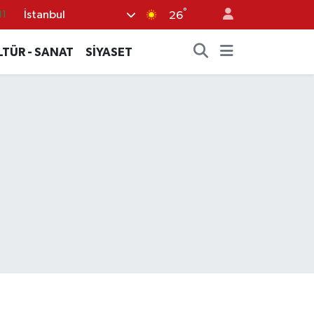
°
İstanbul
11
26
18
LTÜR - SANAT
SİYASET
32
38
03
14