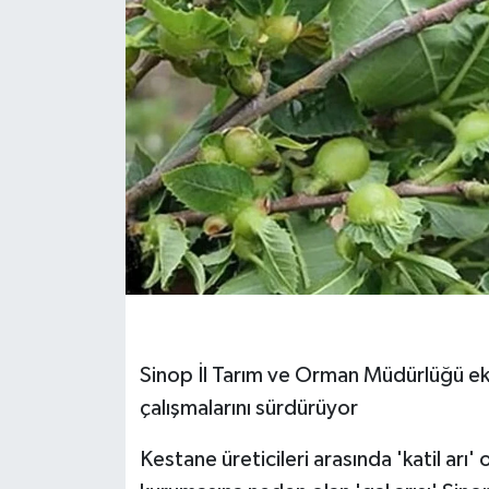
Sinop İl Tarım ve Orman Müdürlüğü eki
çalışmalarını sürdürüyor
Kestane üreticileri arasında 'katil arı'