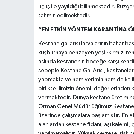
uçuş ile yayıldığı bilinmektedir. Rüzga
tahmin edilmektedir.
“EN ETKİN YÖNTEM KARANTİNA Ö
Kestane gal arısı larvalarının bahar 
kuşburnaya benzeyen yeşil-kırmızı renkl
aslında kestanenin böceğe karşı kendi
sebeple Kestane Gal Arısı, kestanele
yapmakta ve hem verimin hem de kali
birlikte İlimizin önemli değerlerinden 
vermektedir. Dünya kestane üretimind
Orman Genel Müdürlüğümüz Kestane G
üzerinde çalışmalara başlamıştır. En e
alanlardan kestane fidanı, aşı kalemi, çe
yapılmamalıdır. Yüksek çevresel risk n