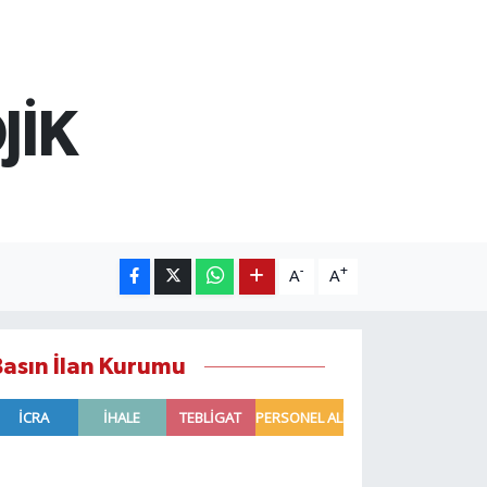
JİK
-
+
A
A
Basın İlan Kurumu