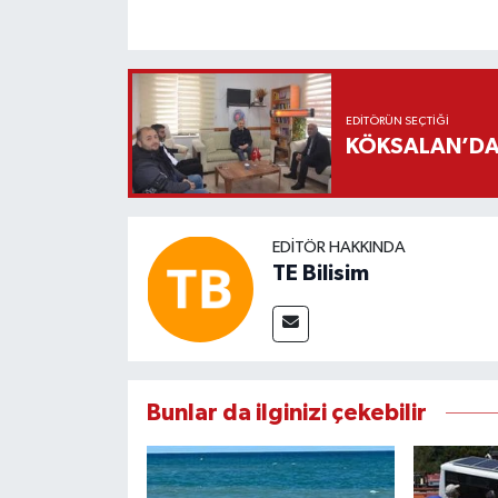
EDITÖRÜN SEÇTIĞI
KÖKSALAN’DAN
EDITÖR HAKKINDA
TE Bilisim
Bunlar da ilginizi çekebilir