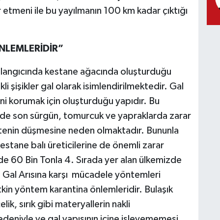
r etmeni ile bu yayılmanın 100 km kadar çıktığı
NLEMLERİDİR”
başlangıcında kestane ağacında oluşturduğu
i şişikler gal olarak isimlendirilmektedir. Gal
ni korumak için oluşturduğu yapıdır. Bu
rde son sürgün, tomurcuk ve yapraklarda zarar
tenin düşmesine neden olmaktadır. Bununla
kestane balı üreticilerine de önemli zarar
e 60 Bin Tonla 4. Sırada yer alan ülkemizde
al Arısına karşı mücadele yöntemleri
tkin yöntem karantina önlemleridir. Bulaşık
lik, sırık gibi materyallerin nakli
edeniyle ve gal yapısının içine işleyememesi