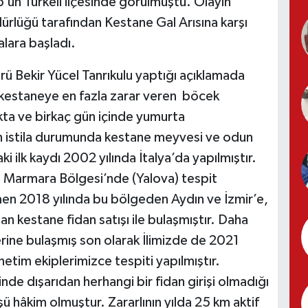
p’un Türkeli ilçesinde görülmüştü. Olayın
rlüğü tarafından Kestane Gal Arısına karşı
lara başladı.
ürü Bekir Yücel Tanrıkulu yaptığı açıklamada
 kestaneye en fazla zarar veren böcek
kta ve birkaç gün içinde yumurta
un istila durumunda kestane meyvesi ve odun
i ilk kaydı 2002 yılında İtalya’da yapılmıştır.
te Marmara Bölgesi’nde (Yalova) tespit
ğmen 2018 yılında bu bölgeden Aydın ve İzmir’e,
an kestane fidan satışı ile bulaşmıştır. Daha
rine bulaşmış son olarak İlimizde de 2021
etim ekiplerimizce tespiti yapılmıştır.
inde dışarıdan herhangi bir fidan girişi olmadığı
rüşü hâkim olmuştur. Zararlının yılda 25 km aktif