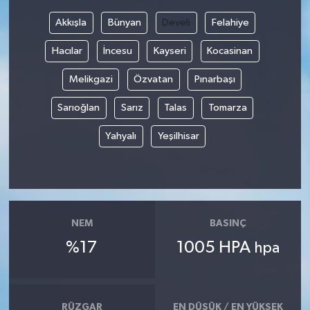
Akkışla
Bünyan
Develi
Felahiye
Hacılar
İncesu
Kayseri
Kocasinan
Melikgazi
Özvatan
Pınarbaşı
Sarıoğlan
Sarız
Talas
Tomarza
Yahyalı
Yeşilhisar
NEM
BASINÇ
%17
1005 HPA
hpa
RÜZGAR
EN DÜŞÜK / EN YÜKSEK