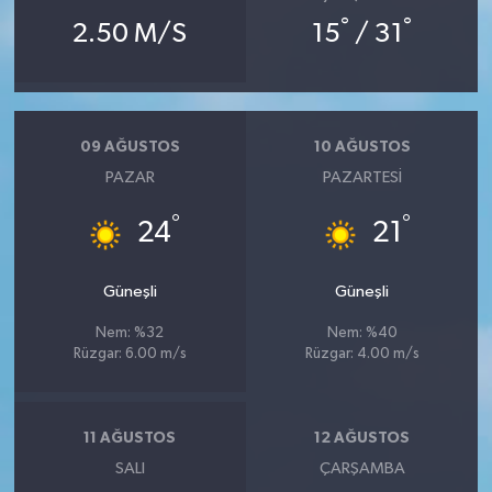
°
°
2.50 M/S
15
/ 31
09 AĞUSTOS
10 AĞUSTOS
PAZAR
PAZARTESI
°
°
24
21
Güneşli
Güneşli
Nem: %32
Nem: %40
Rüzgar: 6.00 m/s
Rüzgar: 4.00 m/s
11 AĞUSTOS
12 AĞUSTOS
SALI
ÇARŞAMBA