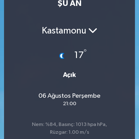
ŞU AN
Kastamonu
°
17
Açık
06 Ağustos Perşembe
21:00
Nem: %84, Basınç: 1013 hpa hPa,
Rüzgar: 1.00 m/s