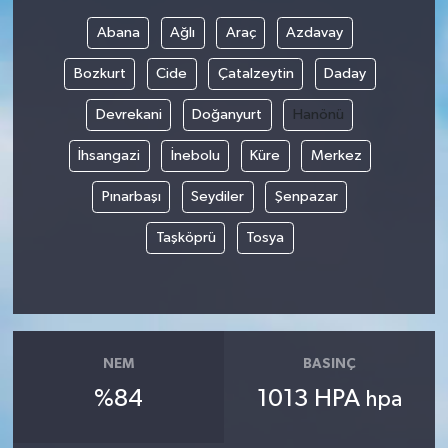
Abana
Ağlı
Araç
Azdavay
Bozkurt
Cide
Çatalzeytin
Daday
Devrekani
Doğanyurt
Hanönü
İhsangazi
İnebolu
Küre
Merkez
Pınarbaşı
Seydiler
Şenpazar
Taşköprü
Tosya
NEM
BASINÇ
%84
1013 HPA
hpa