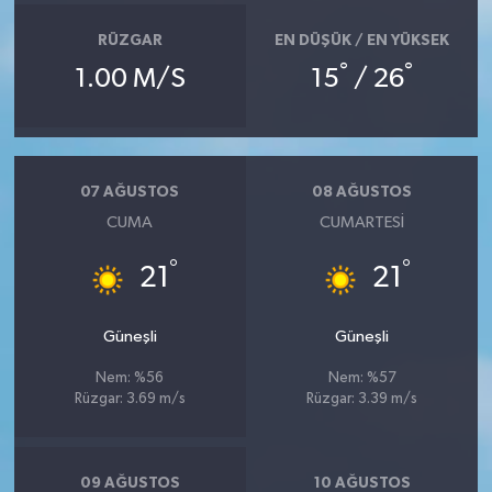
RÜZGAR
EN DÜŞÜK / EN YÜKSEK
°
°
1.00 M/S
15
/ 26
07 AĞUSTOS
08 AĞUSTOS
CUMA
CUMARTESI
°
°
21
21
Güneşli
Güneşli
Nem: %56
Nem: %57
Rüzgar: 3.69 m/s
Rüzgar: 3.39 m/s
09 AĞUSTOS
10 AĞUSTOS