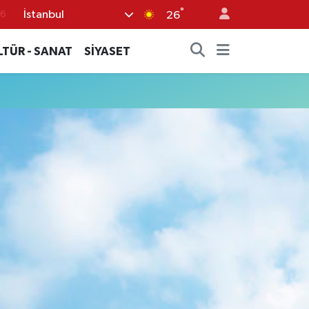
°
İstanbul
76
26
17
LTÜR - SANAT
SİYASET
01
02
44
4