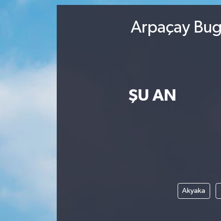
Arpaçay Bugü
ŞU AN
Akyaka