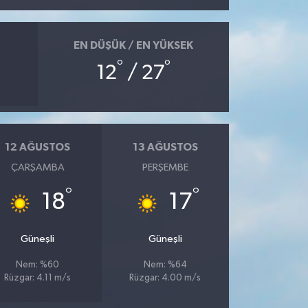
EN DÜŞÜK / EN YÜKSEK
°
°
12
/ 27
12 AĞUSTOS
13 AĞUSTOS
ÇARŞAMBA
PERŞEMBE
°
°
18
17
Güneşli
Güneşli
Nem: %60
Nem: %64
Rüzgar: 4.11 m/s
Rüzgar: 4.00 m/s