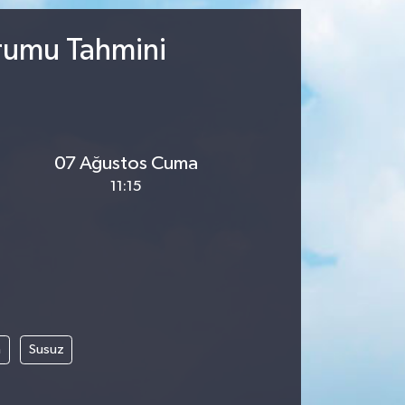
urumu Tahmini
07 Ağustos Cuma
11:15
m
Susuz