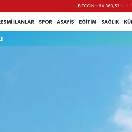
BITCOIN
64.360,53
%-0.
DOLAR
47,7069
%0.
RESMİ İLANLAR
SPOR
ASAYİŞ
EĞİTİM
SAĞLIK
KÜ
EURO
55,0265
%0.
u
STERLİN
64,1897
%0.
GRAM ALTIN
6574.81
%1.
BİST100
13.887
%6