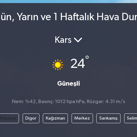
n, Yarın ve 1 Haftalık Hava D
Kars
°
24
Güneşli
Nem: %42, Basınç: 1012 hpa hPa, Rüzgar: 4.31 m/s
Arpaçay
Digor
Kağızman
Merkez
Sarıkamış
Seli