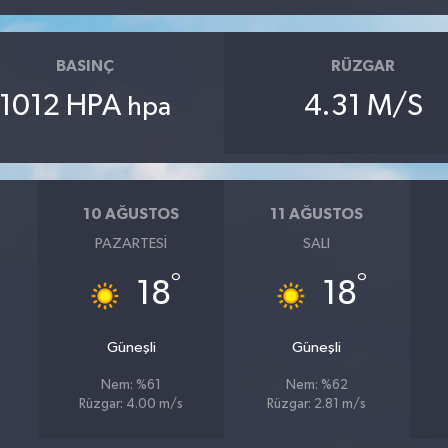
BASINÇ
RÜZGAR
1012 HPA
4.31 M/S
hpa
10 AĞUSTOS
11 AĞUSTOS
PAZARTESI
SALI
°
°
18
18
Güneşli
Güneşli
Nem: %61
Nem: %62
Rüzgar: 4.00 m/s
Rüzgar: 2.81 m/s