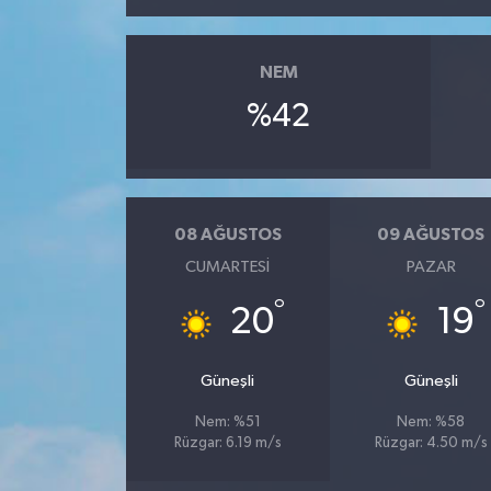
NEM
%42
08 AĞUSTOS
09 AĞUSTOS
CUMARTESI
PAZAR
°
°
20
19
Güneşli
Güneşli
Nem: %51
Nem: %58
Rüzgar: 6.19 m/s
Rüzgar: 4.50 m/s