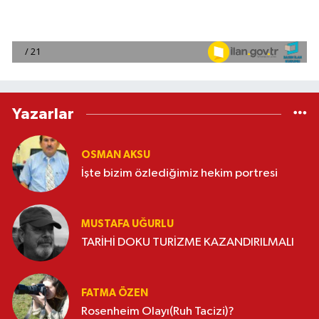
Yazarlar
OSMAN AKSU
İşte bizim özlediğimiz hekim portresi
MUSTAFA UĞURLU
TARİHİ DOKU TURİZME KAZANDIRILMALI
FATMA ÖZEN
Rosenheim Olayı(Ruh Tacizi)?