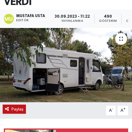
VERDİ
MUSTAFA USTA
30.09.2023 - 11:22
490
EDITÖR
YAYINLANMA
GÖSTERIM
OK
Paylaş
-
+
A
A