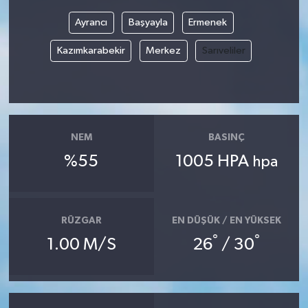
Ayrancı
Başyayla
Ermenek
Kazımkarabekir
Merkez
Sarıveliler
NEM
BASINÇ
%55
1005 HPA
hpa
RÜZGAR
EN DÜŞÜK / EN YÜKSEK
°
°
1.00 M/S
26
/ 30