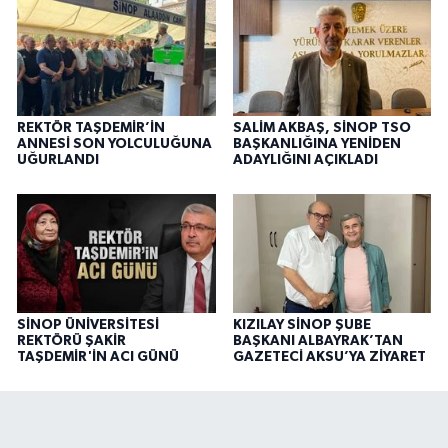
REKTÖR TAŞDEMİR’İN
SALİM AKBAŞ, SİNOP TSO
ANNESİ SON YOLCULUĞUNA
BAŞKANLIĞINA YENİDEN
UĞURLANDI
ADAYLIĞINI AÇIKLADI
SİNOP ÜNİVERSİTESİ
KIZILAY SİNOP ŞUBE
REKTÖRÜ ŞAKİR
BAŞKANI ALBAYRAK’TAN
TAŞDEMİR'İN ACI GÜNÜ
GAZETECİ AKSU’YA ZİYARET