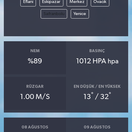
Eflani
Eskipazar
Merkez
Ovacık
Safranbolu
Yenice
NEM
BASINÇ
%89
1012 HPA
hpa
RÜZGAR
EN DÜŞÜK / EN YÜKSEK
°
°
1.00 M/S
13
/ 32
08 AĞUSTOS
09 AĞUSTOS