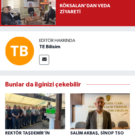
KÖKSALAN’DAN VEDA
ZİYARETİ
EDITÖR HAKKINDA
TE Bilisim
Bunlar da ilginizi çekebilir
REKTÖR TAŞDEMİR’İN
SALİM AKBAŞ, SİNOP TSO