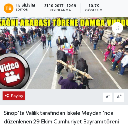
TE BILISIM
31.10.2017 - 12:19
10.7K
EDITÖR
YAYINLANMA
GÖSTERIM
Paylaş
-
+
A
A
Sinop'ta Valilik tarafından İskele Meydanı'nda
düzenlenen 29 Ekim Cumhuriyet Bayramı töreni