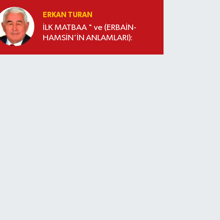
ERKAN TURAN
İLK MATBAA " ve (ERBAİN-
HAMSİN'İN ANLAMLARI):