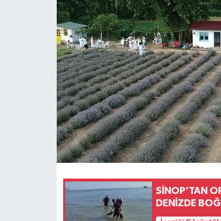
SİNOP’TAN O
DENİZDE BO