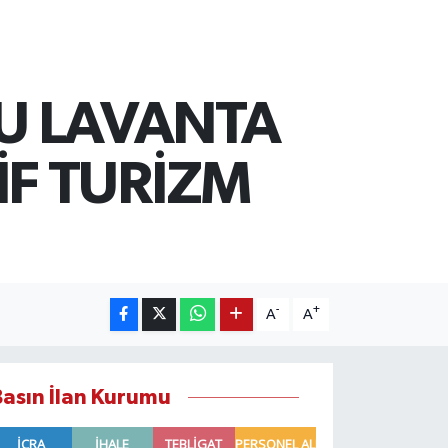
U LAVANTA
İF TURİZM
-
+
A
A
Basın İlan Kurumu