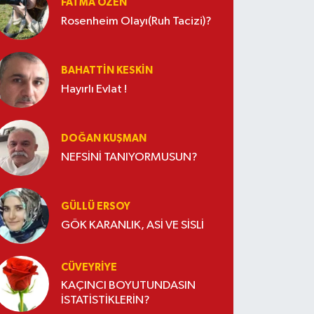
FATMA ÖZEN
Rosenheim Olayı(Ruh Tacizi)?
BAHATTIN KESKİN
Hayırlı Evlat !
DOĞAN KUŞMAN
NEFSİNİ TANIYORMUSUN?
GÜLLÜ ERSOY
GÖK KARANLIK, ASİ VE SİSLİ
CÜVEYRIYE
KAÇINCI BOYUTUNDASIN
İSTATİSTİKLERİN?