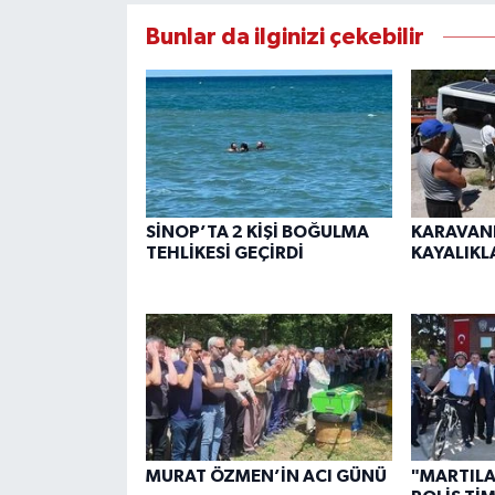
Bunlar da ilginizi çekebilir
SİNOP’TA 2 KİŞİ BOĞULMA
KARAVANI
TEHLİKESİ GEÇİRDİ
KAYALIKL
MURAT ÖZMEN’İN ACI GÜNÜ
"MARTILAR