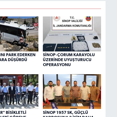
NI PARK EDERKEN
SİNOP-ÇORUM KARAYOLU
ARA DÜŞÜRDÜ
ÜZERİNDE UYUŞTURUCU
OPERASYONU
" BİSİKLETLİ
SİNOP 1957 SK, GÜÇLÜ