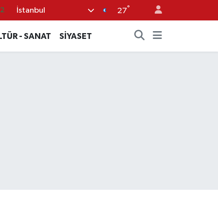
.2
°
İstanbul
27
17
27
LTÜR - SANAT
SİYASET
35
59
19