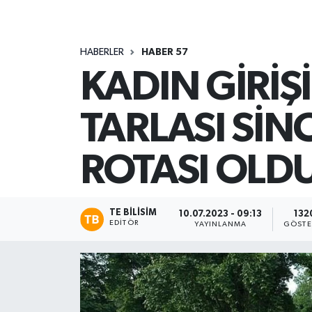
HABERLER
HABER 57
KADIN GİRİ
TARLASI SİN
ROTASI OLD
TE BILISIM
10.07.2023 - 09:13
132
EDITÖR
YAYINLANMA
GÖSTE