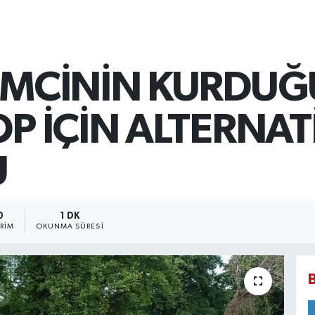
ŞİMCİNİN KURDUĞ
OP İÇİN ALTERNAT
U
0
1 DK
RIM
OKUNMA SÜRESI