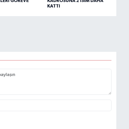
MLERİ GÖREVE
KADROSUNA 2 İSİM DAHA
KATTI