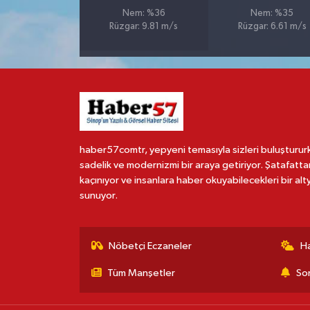
Nem: %36
Nem: %35
Rüzgar: 9.81 m/s
Rüzgar: 6.61 m/s
haber57comtr, yepyeni temasıyla sizleri buluşturur
sadelik ve modernizmi bir araya getiriyor. Şatafatta
kaçınıyor ve insanlara haber okuyabilecekleri bir alt
sunuyor.
Nöbetçi Eczaneler
H
Tüm Manşetler
Son