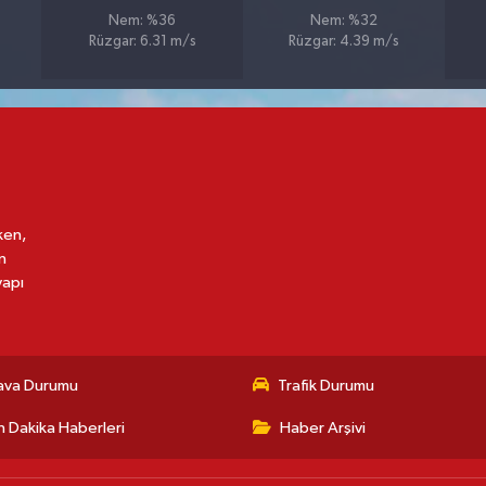
Nem: %36
Nem: %32
Rüzgar: 6.31 m/s
Rüzgar: 4.39 m/s
ken,
n
yapı
ava Durumu
Trafik Durumu
 Dakika Haberleri
Haber Arşivi