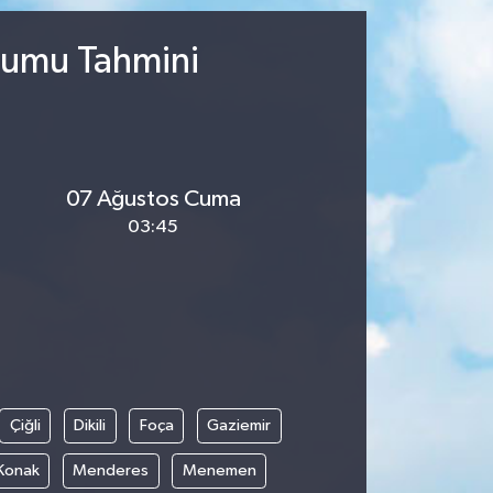
rumu Tahmini
07 Ağustos Cuma
03:45
Çiğli
Dikili
Foça
Gaziemir
Konak
Menderes
Menemen