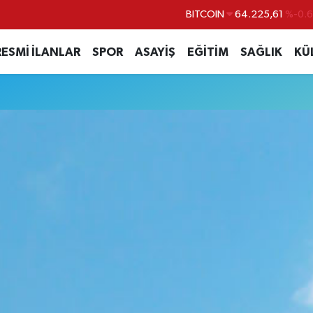
BITCOIN
64.225,61
%-0.6
DOLAR
47,6704
%
RESMİ İLANLAR
SPOR
ASAYİŞ
EĞİTİM
SAĞLIK
KÜ
EURO
55,0406
%-0.0
u
STERLİN
64,2143
%
GRAM ALTIN
6510.40
%0.4
BİST100
13.799
%7