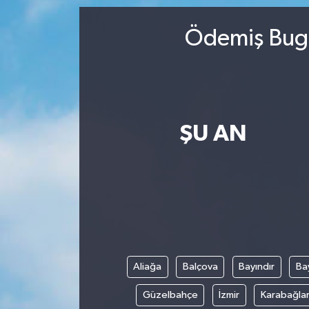
Ödemiş Bugü
ŞU AN
Aliağa
Balçova
Bayındır
Bay
Güzelbahçe
İzmir
Karabağla