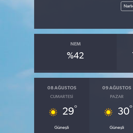
Narl
NEM
%42
08 AĞUSTOS
09 AĞUSTOS
CUMARTESI
PAZAR
°
°
29
30
Güneşli
Güneşli