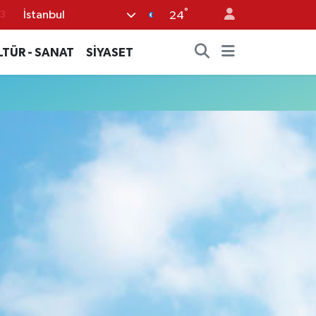
°
İstanbul
3
24
0
LTÜR - SANAT
SİYASET
8
0
5
0