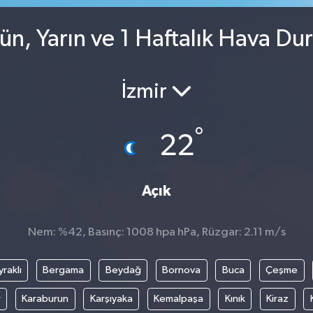
n, Yarın ve 1 Haftalık Hava Du
İzmir
°
22
Açık
Nem: %42, Basınç: 1008 hpa hPa, Rüzgar: 2.11 m/s
raklı
Bergama
Beydağ
Bornova
Buca
Çeşme
r
Karaburun
Karşıyaka
Kemalpaşa
Kınık
Kiraz