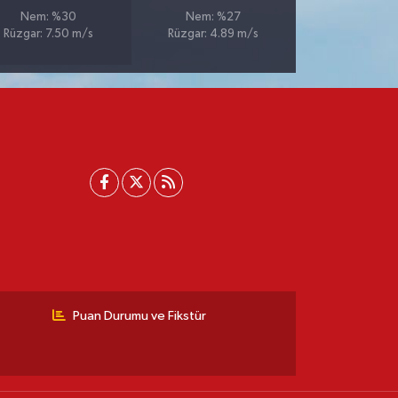
Nem: %30
Nem: %27
Rüzgar: 7.50 m/s
Rüzgar: 4.89 m/s
Puan Durumu ve Fikstür