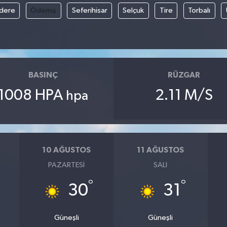
ıdere
Ödemiş
Seferihisar
Selçuk
Tire
Torbalı
BASINÇ
RÜZGAR
1008 HPA
2.11 M/S
hpa
10 AĞUSTOS
11 AĞUSTOS
PAZARTESI
SALI
°
°
30
31
Güneşli
Güneşli