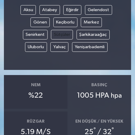
Aksu
Atabey
Eğirdir
Gelendost
Gönen
Keçiborlu
Merkez
Senirkent
Sütçüler
Şarkikaraağaç
Uluborlu
Yalvaç
Yenişarbademli
NEM
BASINÇ
%22
1005 HPA
hpa
RÜZGAR
EN DÜŞÜK / EN YÜKSEK
°
°
5.19 M/S
25
/ 32