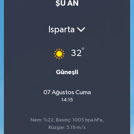
ŞU AN
Isparta
°
32
Güneşli
07 Ağustos Cuma
14:15
Nem: %22, Basınç: 1005 hpa hPa,
Rüzgar: 5.19 m/s