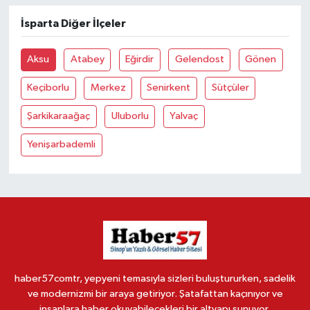
İsparta Diğer İlçeler
Aksu
Atabey
Eğirdir
Gelendost
Gönen
Keçiborlu
Merkez
Senirkent
Sütçüler
Şarkikaraağaç
Uluborlu
Yalvaç
Yenişarbademli
haber57comtr, yepyeni temasıyla sizleri buluştururken, sadelik
ve modernizmi bir araya getiriyor. Şatafattan kaçınıyor ve
insanlara haber okuyabilecekleri bir altyapı sunuyor.