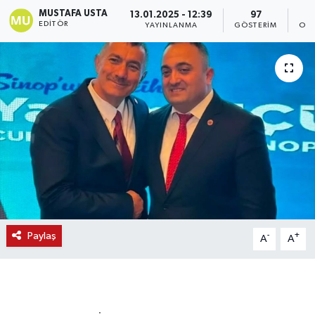
MUSTAFA USTA
13.01.2025 - 12:39
97
EDITÖR
YAYINLANMA
GÖSTERIM
OKU
Paylaş
-
+
A
A