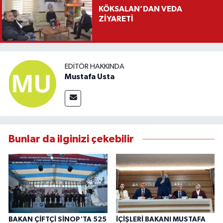
KÖKSALAN’DAN VEDA
ZİYARETİ
EDITÖR HAKKINDA
Mustafa Usta
Bunlar da ilginizi çekebilir
BAKAN ÇİFTÇİ SİNOP'TA 525
İÇİŞLERİ BAKANI MUSTAFA