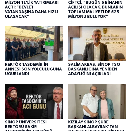
MİLYON TL'LİK YATIRIMLARI
ÇİFTÇİ, “BUGÜN 6 BİNANIN
AÇTI: "DEVLET
AÇILIŞI OLACAK. BUNLARIN
VATANDAŞINA DAHA HIZLI
TOPLAM MALİYETİ DE 525
ULAŞACAK"
MİLYONU BULUYOR”
REKTÖR TAŞDEMİR’İN
SALİM AKBAŞ, SİNOP TSO
ANNESİ SON YOLCULUĞUNA
BAŞKANLIĞINA YENİDEN
UĞURLANDI
ADAYLIĞINI AÇIKLADI
SİNOP ÜNİVERSİTESİ
KIZILAY SİNOP ŞUBE
REKTÖRÜ ŞAKİR
BAŞKANI ALBAYRAK’TAN