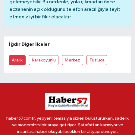
gelemeyebilir. Bu nedenle, yola çıkmadan önce
eczanenin açık olduğunu telefon aracılığıyla teyit
etmeniz iyi bir fikir olacaktır.
İğdır Diğer İlçeler
Aralik
Karakoyunlu
Merkez
Tuzluca
haber57comtr, yepyeni temasıyla sizleri buluştururken, sadelik
ve modernizmi bir araya getiriyor. Şatafattan kaçınıyor ve
insanlara haber okuyabilecekleri bir altyapı sunuyor.