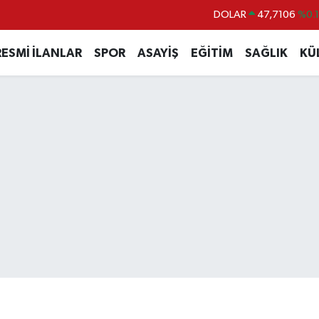
DOLAR
47,7106
%0.
EURO
55,1652
%0.
RESMİ İLANLAR
SPOR
ASAYİŞ
EĞİTİM
SAĞLIK
KÜ
STERLİN
64,4046
%0.
GRAM ALTIN
6648.99
%2.
BİST100
13.773
%-
BITCOIN
65.130,04
%1