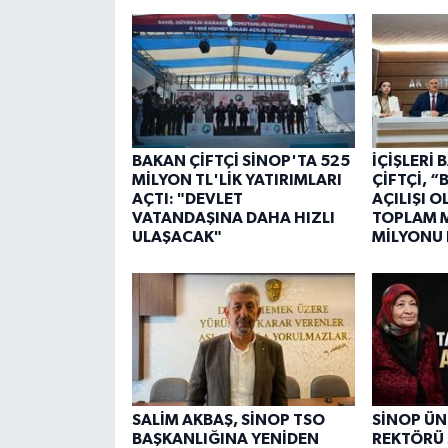
BAKAN ÇİFTÇİ SİNOP'TA 525
İÇİŞLERİ
MİLYON TL'LİK YATIRIMLARI
ÇİFTÇİ, 
AÇTI: "DEVLET
AÇILIŞI 
VATANDAŞINA DAHA HIZLI
TOPLAM M
ULAŞACAK"
MİLYONU
SALİM AKBAŞ, SİNOP TSO
SİNOP ÜN
BAŞKANLIĞINA YENİDEN
REKTÖRÜ 