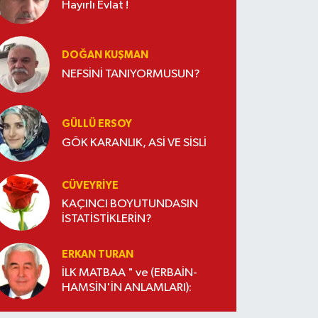
Hayırlı Evlat !
DOĞAN KUŞMAN
NEFSİNİ TANIYORMUSUN?
GÜLLÜ ERSOY
GÖK KARANLIK, ASİ VE SİSLİ
CÜVEYRIYE
KAÇINCI BOYUTUNDASIN
İSTATİSTİKLERİN?
ERKAN TURAN
İLK MATBAA " ve (ERBAİN-
HAMSİN'İN ANLAMLARI):