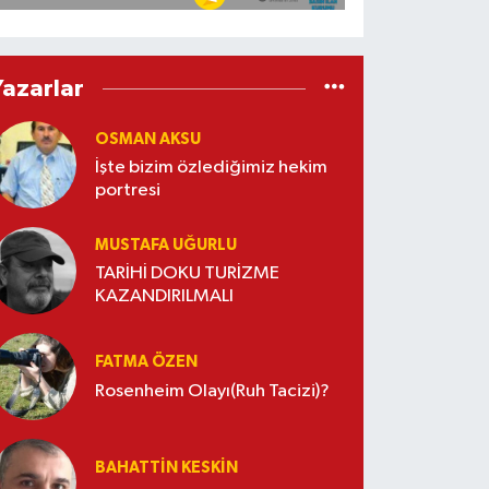
Yazarlar
OSMAN AKSU
İşte bizim özlediğimiz hekim
portresi
MUSTAFA UĞURLU
TARİHİ DOKU TURİZME
KAZANDIRILMALI
FATMA ÖZEN
Rosenheim Olayı(Ruh Tacizi)?
BAHATTIN KESKİN