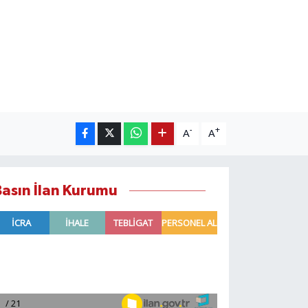
-
+
A
A
Basın İlan Kurumu