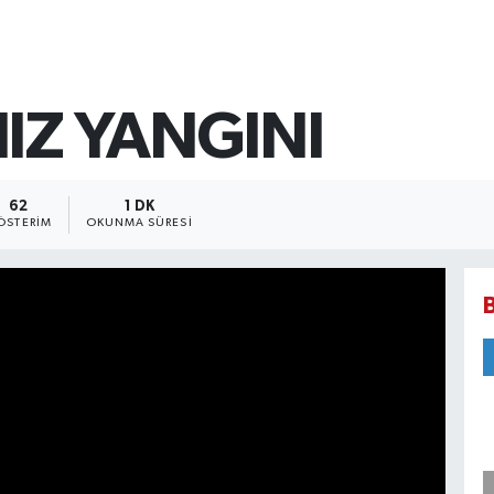
IZ YANGINI
62
1 DK
ÖSTERIM
OKUNMA SÜRESI