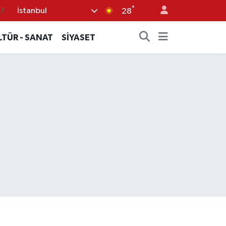
°
İstanbul
17
28
27
LTÜR - SANAT
SİYASET
35
59
19
.2