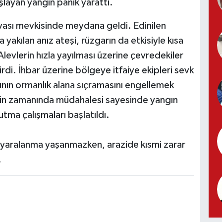
layan yangın panik yarattı.
Ovası mevkisinde meydana geldi. Edinilen
a yakılan anız ateşi, rüzgarın da etkisiyle kısa
levlerin hızla yayılması üzerine çevredekiler
rdi. İhbar üzerine bölgeye itfaiye ekipleri sevk
gının ormanlık alana sıçramasını engellemek
erin zamanında müdahalesi sayesinde yangın
utma çalışmaları başlatıldı.
a yaralanma yaşanmazken, arazide kısmi zarar
.