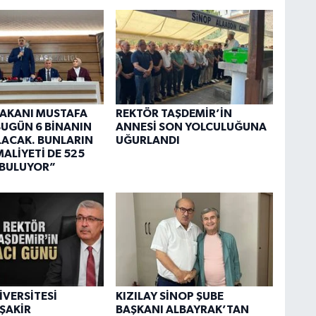
 BAKANI MUSTAFA
REKTÖR TAŞDEMİR’İN
“BUGÜN 6 BİNANIN
ANNESİ SON YOLCULUĞUNA
OLACAK. BUNLARIN
UĞURLANDI
ALİYETİ DE 525
 BULUYOR”
İVERSİTESİ
KIZILAY SİNOP ŞUBE
ŞAKİR
BAŞKANI ALBAYRAK’TAN