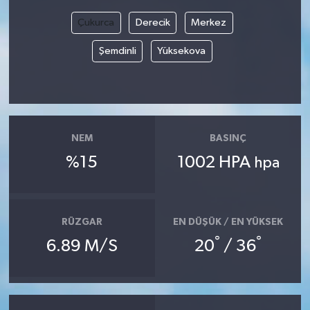
Çukurca
Derecik
Merkez
Şemdinli
Yüksekova
NEM
BASINÇ
%15
1002 HPA
hpa
RÜZGAR
EN DÜŞÜK / EN YÜKSEK
°
°
6.89 M/S
20
/ 36