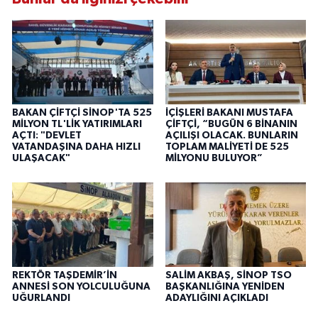
BAKAN ÇİFTÇİ SİNOP'TA 525
İÇİŞLERİ BAKANI MUSTAFA
MİLYON TL'LİK YATIRIMLARI
ÇİFTÇİ, “BUGÜN 6 BİNANIN
AÇTI: "DEVLET
AÇILIŞI OLACAK. BUNLARIN
VATANDAŞINA DAHA HIZLI
TOPLAM MALİYETİ DE 525
ULAŞACAK"
MİLYONU BULUYOR”
REKTÖR TAŞDEMİR’İN
SALİM AKBAŞ, SİNOP TSO
ANNESİ SON YOLCULUĞUNA
BAŞKANLIĞINA YENİDEN
UĞURLANDI
ADAYLIĞINI AÇIKLADI