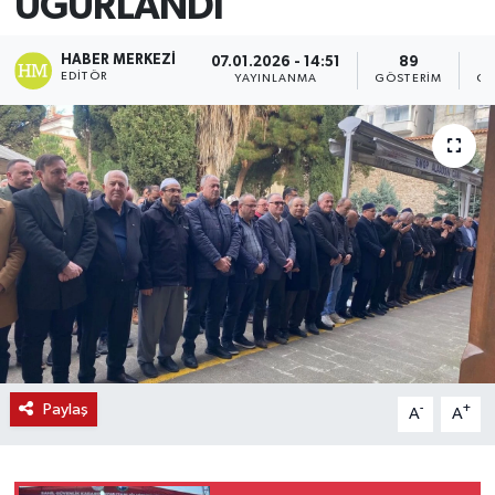
UĞURLANDI
HABER MERKEZI
07.01.2026 - 14:51
89
EDITÖR
YAYINLANMA
GÖSTERIM
OK
Paylaş
-
+
A
A