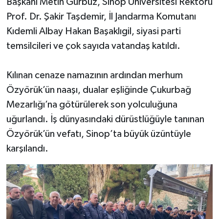
Başkanı Metin Gürbüz, Sinop Üniversitesi Rektörü
Prof. Dr. Şakir Taşdemir, İl Jandarma Komutanı
Kıdemli Albay Hakan Başaklıgil, siyasi parti
temsilcileri ve çok sayıda vatandaş katıldı.
Kılınan cenaze namazının ardından merhum
Özyörük’ün naaşı, dualar eşliğinde Çukurbağ
Mezarlığı’na götürülerek son yolculuğuna
uğurlandı. İş dünyasındaki dürüstlüğüyle tanınan
Özyörük’ün vefatı, Sinop’ta büyük üzüntüyle
karşılandı.