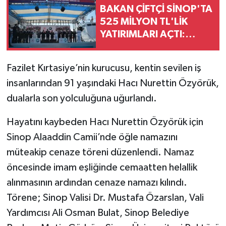
BAKAN ÇİFTÇİ SİNOP'TA
525 MİLYON TL'LİK
YATIRIMLARI AÇTI:
"DEVLET VATANDAŞINA
DAHA HIZLI ULAŞACAK"
Fazilet Kırtasiye’nin kurucusu, kentin sevilen iş
insanlarından 91 yaşındaki Hacı Nurettin Özyörük,
dualarla son yolculuğuna uğurlandı.
Hayatını kaybeden Hacı Nurettin Özyörük için
Sinop Alaaddin Camii’nde öğle namazını
müteakip cenaze töreni düzenlendi. Namaz
öncesinde imam eşliğinde cemaatten helallik
alınmasının ardından cenaze namazı kılındı.
Törene; Sinop Valisi Dr. Mustafa Özarslan, Vali
Yardımcısı Ali Osman Bulat, Sinop Belediye