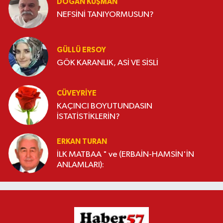
DOĞAN KUŞMAN
NEFSİNİ TANIYORMUSUN?
GÜLLÜ ERSOY
GÖK KARANLIK, ASİ VE SİSLİ
CÜVEYRIYE
KAÇINCI BOYUTUNDASIN
İSTATİSTİKLERİN?
ERKAN TURAN
İLK MATBAA " ve (ERBAİN-HAMSİN'İN
ANLAMLARI):