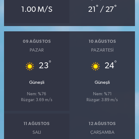
°
°
1.00 M/S
21
/ 27
09 AĞUSTOS
10 AĞUSTOS
PAZAR
PAZARTESI
°
°
23
24
Güneşli
Güneşli
Nem: %76
Nem: %71
Rüzgar: 3.69 m/s
Rüzgar: 3.89 m/s
11 AĞUSTOS
12 AĞUSTOS
SALI
ÇARŞAMBA