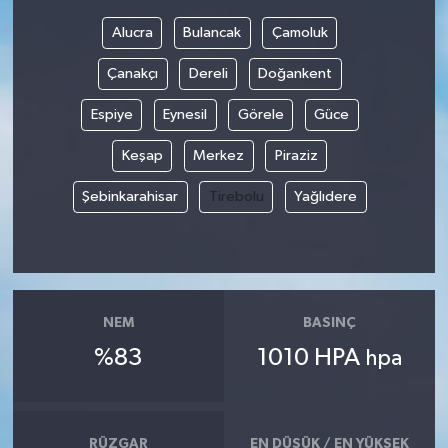
Alucra
Bulancak
Çamoluk
Çanakçı
Dereli
Doğankent
Espiye
Eynesil
Görele
Güce
Keşap
Merkez
Piraziz
Şebinkarahisar
Tirebolu
Yağlıdere
NEM
BASINÇ
%83
1010 HPA
hpa
RÜZGAR
EN DÜŞÜK / EN YÜKSEK