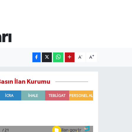
rı
-
+
A
A
Basın İlan Kurumu