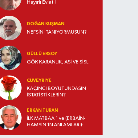
Hayırlı Evlat !
DOĞAN KUŞMAN
NEFSİNİ TANIYORMUSUN?
GÜLLÜ ERSOY
GÖK KARANLIK, ASİ VE SİSLİ
CÜVEYRIYE
KAÇINCI BOYUTUNDASIN
İSTATİSTİKLERİN?
ERKAN TURAN
İLK MATBAA " ve (ERBAİN-
HAMSİN'İN ANLAMLARI):