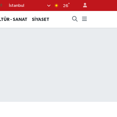
°
İstanbul
11
26
18
LTÜR - SANAT
SİYASET
32
38
03
14