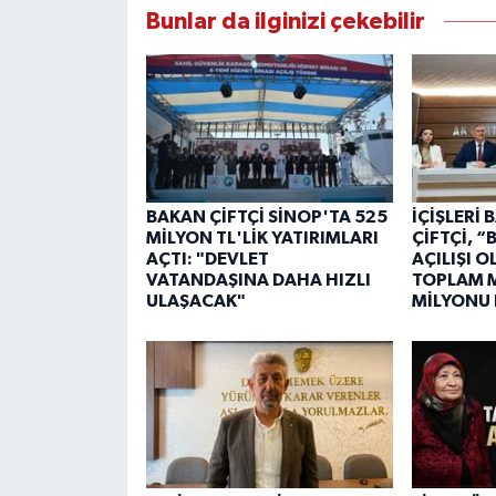
Bunlar da ilginizi çekebilir
BAKAN ÇİFTÇİ SİNOP'TA 525
İÇİŞLERİ
MİLYON TL'LİK YATIRIMLARI
ÇİFTÇİ, 
AÇTI: "DEVLET
AÇILIŞI 
VATANDAŞINA DAHA HIZLI
TOPLAM M
ULAŞACAK"
MİLYONU