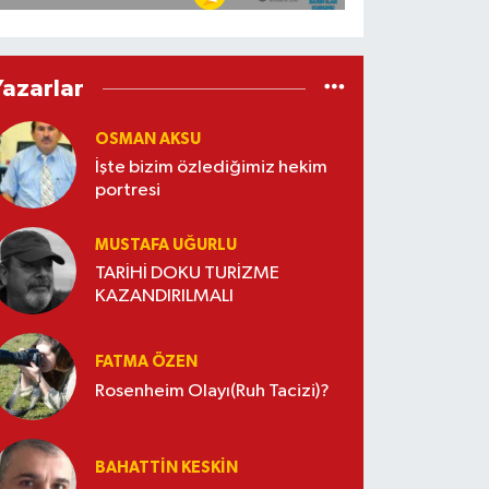
Yazarlar
OSMAN AKSU
İşte bizim özlediğimiz hekim
portresi
MUSTAFA UĞURLU
TARİHİ DOKU TURİZME
KAZANDIRILMALI
FATMA ÖZEN
Rosenheim Olayı(Ruh Tacizi)?
BAHATTIN KESKİN