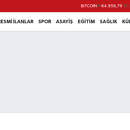
BITCOIN
64.959,79
%1.
DOLAR
47,7436
%0.
RESMİ İLANLAR
SPOR
ASAYİŞ
EĞİTİM
SAĞLIK
KÜ
EURO
55,2510
%0.
STERLİN
64,4811
%0.
GRAM ALTIN
6660.55
%0.
BİST100
13.779
%-