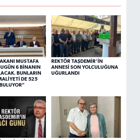
 BAKANI MUSTAFA
REKTÖR TAŞDEMİR’İN
“BUGÜN 6 BİNANIN
ANNESİ SON YOLCULUĞUNA
OLACAK. BUNLARIN
UĞURLANDI
ALİYETİ DE 525
 BULUYOR”