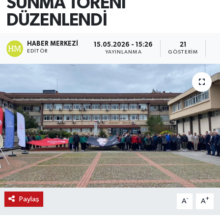
SUNMA TÖRENİ
DÜZENLENDİ
HABER MERKEZI
15.05.2026 - 15:26
21
EDITÖR
YAYINLANMA
GÖSTERIM
O
Paylaş
-
+
A
A